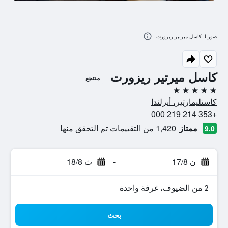
صور لـ كاسل ميرتير ريزورت
كاسل ميرتير ريزورت
منتجع
5 نجوم
كاستليمارتير، أيرلندا
+353 214 219 000
ممتاز
1,420 من التقييمات تم التحقق منها
9.0
ن 17/8
-
ث 18/8
2 من الضيوف، غرفة واحدة
بحث