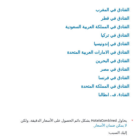
الفنادق في المغرب
الفنادق في قطر
الفنادق في المملكة العربية السعودية
الفنادق في تركيا
الفنادق في إندونيسيا
الفنادق في الامارات العربية المتحدة
الفنادق في البحرين
الفنادق في مصر
الفنادق في فرنسا
الفنادق في المملكة المتحدة
الفنادق في إيطاليا
الفنادق في تايلاند
*
يحاول HotelsCombined بشكل دائم الحصول على الأسعار الدقيقة، ولكن
لا يمكن ضمان الأسعار
.
إليك السبب: