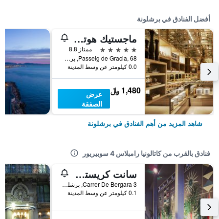
أفضل الفنادق في برشلونة
ماجستيك هوتل آند سبا برشلونة جي إل
5 نجوم
ممتاز 8.8
Passeig de Gracia, 68, برشلونة, أسبانيا
0.0 كيلومتر عن وسط المدينة
1,480 ﷼
عرض
الصفقة
شاهد المزيد من أهم الفنادق في برشلونة
فنادق بالقرب من كاتالونيا رامبلاس 4 سوبيريور
سانت كريستوفرز إن برشلونة - هوستل
Carrer De Bergara 3, برشلونة, أسبانيا
0.1 كيلومتر عن وسط المدينة