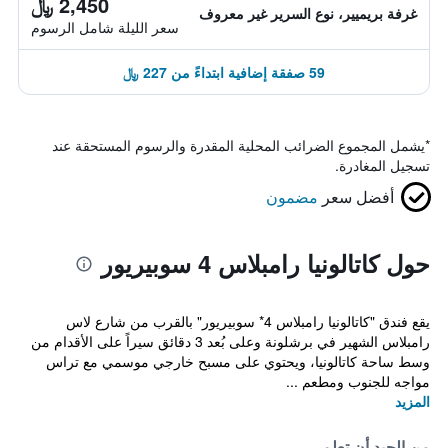
2,450 ﷼
غرفة بريميير، نوع السرير غير معروف
سعر الليلة شامل الرسوم
59 صفقة إضافية ابتداءً من 227 ﷼
*
يشمل المجموع الضرائب المحلية المقدرة والرسوم المستحقة عند
تسجيل المغادرة.
أفضل سعر
مضمون
حول كاتالونيا رامبلاس 4 سوبيريور
يقع فندق "كاتالونيا رامبلاس 4* سوبيريور" بالقرب من شارع لاس
رامبلاس الشهير في برشلونة وعلى بُعد 3 دقائق سيراً على الأقدام من
وسط ساحة كاتالونيا، ويحتوي على مسبح خارجي موسمي مع تراس
مواجه للجنوب ومطعم ...
المزيد
من الجيد أن تعلم