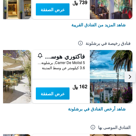
739 ﷼
عرض الصفقة
شاهد المزيد من الفنادق القريبة
فنادق رخيصة في برشلونة
فاكتوري هوستلز بارسيلونا
Carrer De Molist 5, برشلونة, أسبانيا
3.6 كيلومتر عن وسط المدينة
162 ﷼
عرض الصفقة
شاهد أرخص الفنادق في برشلونة
الفنادق الموصى بها