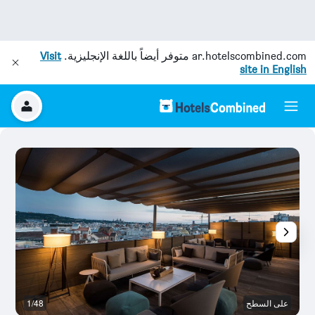
ar.hotelscombined.com
متوفر أيضاً باللغة الإنجليزية.
Visit
site in English
على السطح
1/48
م