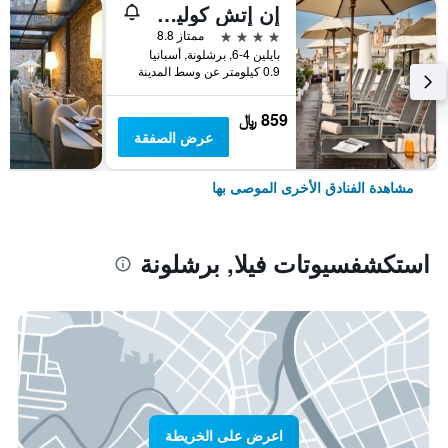
إن إتش كوليكشن برشلونة بوديوم
4 نجوم
ممتاز 8.8
بايلين 4-6, برشلونة, أسبانيا
0.9 كيلومتر عن وسط المدينة
859 ﷼
عرض الصفقة
مشاهدة الفنادق الأخرى الموصى بها
استكشفسيوتات فيلا, برشلونة
اعرض على الخريطة