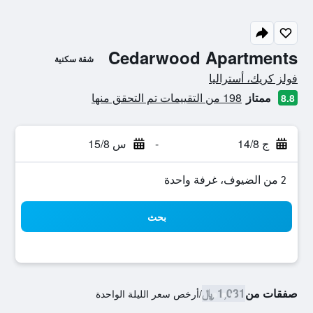
Cedarwood Apartments
شقة سكنية
تقييم فئة 0
فولز كريك، أستراليا
ممتاز
198 من التقييمات تم التحقق منها
8.8
ج 14/8
-
س 15/8
2 من الضيوف، غرفة واحدة
بحث
صفقات من
1,031 ﷼
/
أرخص سعر الليلة الواحدة