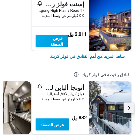
إسنت فولز ريزورت
17 Bogong High Plains Road, فولز كريك, VIC, أستراليا
0.0 كيلومتر عن وسط المدينة
2,011 ﷼
عرض
الصفقة
شاهد المزيد من أهم الفنادق في فولز كريك
فنادق رخيصة في فولز كريك
أتونجا ألباين لودج آند أبارتمنتس
فولز كريك, VIC, أستراليا
0.5 كيلومتر عن وسط المدينة
882 ﷼
عرض الصفقة