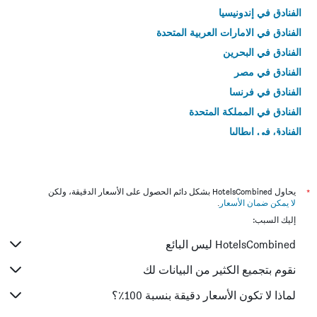
الفنادق في إندونيسيا
الفنادق في الامارات العربية المتحدة
الفنادق في البحرين
الفنادق في مصر
الفنادق في فرنسا
الفنادق في المملكة المتحدة
الفنادق في إيطاليا
الفنادق في تايلاند
*
يحاول HotelsCombined بشكل دائم الحصول على الأسعار الدقيقة، ولكن
لا يمكن ضمان الأسعار
.
إليك السبب:
HotelsCombined ليس البائع
نقوم بتجميع الكثير من البيانات لك
لماذا لا تكون الأسعار دقيقة بنسبة 100٪؟