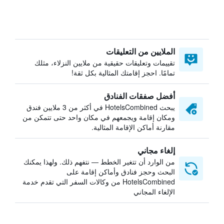
الملايين من التعليقات
تقييمات وتعليقات حقيقية من ملايين النزلاء، مثلك
تمامًا. احجز إقامتك المثالية بكل ثقة!
أفضل صفقات الفنادق
يبحث HotelsCombined في أكثر من 3 ملايين فندق
ومكان إقامة ويجمعهم في مكان واحد حتى تتمكن من
مقارنة أماكن الإقامة المثالية.
إلغاء مجاني
من الوارد أن تتغير الخطط — نتفهم ذلك. ولهذا يمكنك
البحث وحجز فنادق وأماكن إقامة على
HotelsCombined من وكالات السفر التي تقدم خدمة
الإلغاء المجاني