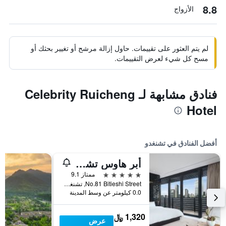
8.8
الأزواج
لم يتم العثور على تقييمات. حاول إزالة مرشح أو تغيير بحثك أو
مسح كل شيء لعرض التقييمات.
فنادق مشابهة لـ Celebrity Ruicheng
Hotel
أفضل الفنادق في تشنغدو
أبر هاوس تشينغدو
5 نجوم
ممتاز 9.1
No.81 Bitieshi Street, تشنغدو, الصين
0.0 كيلومتر عن وسط المدينة
1,320 ﷼
عرض