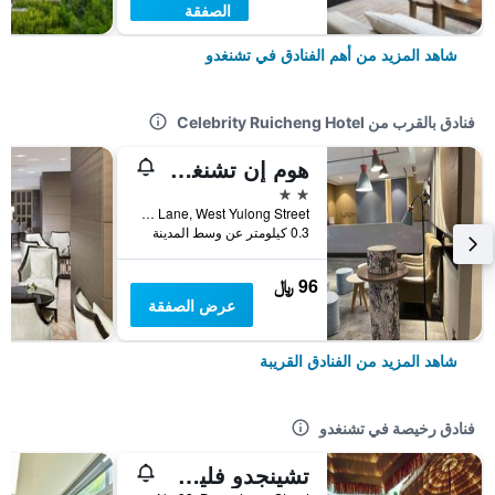
الصفقة
شاهد المزيد من أهم الفنادق في تشنغدو
فنادق بالقرب من Celebrity Ruicheng Hotel
هوم إن تشنغدو لوماشي صبواي ستيشن
2 نجمتين
No.7, Xiaofujianying Lane, West Yulong Street, تشنغدو, الصين
0.3 كيلومتر عن وسط المدينة
96 ﷼
عرض الصفقة
شاهد المزيد من الفنادق القريبة
فنادق رخيصة في تشنغدو
تشينجدو فليب فلوب لونج هوستل