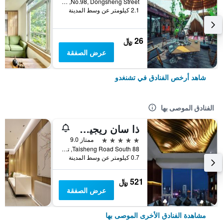
No.98, Dongsheng Street, تشنغدو, الصين
2.1 كيلومتر عن وسط المدينة
26 ﷼
عرض الصفقة
شاهد أرخص الفنادق في تشنغدو
الفنادق الموصى بها
ذا سان ريجيس تشينجدو
5 نجوم
ممتاز 9.0
88 Taisheng Road South, تشنغدو, الصين
0.7 كيلومتر عن وسط المدينة
521 ﷼
عرض الصفقة
مشاهدة الفنادق الأخرى الموصى بها