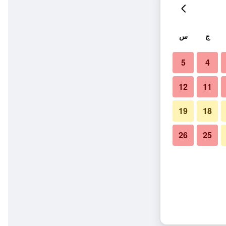
ج
س
5
4
12
11
19
18
26
25