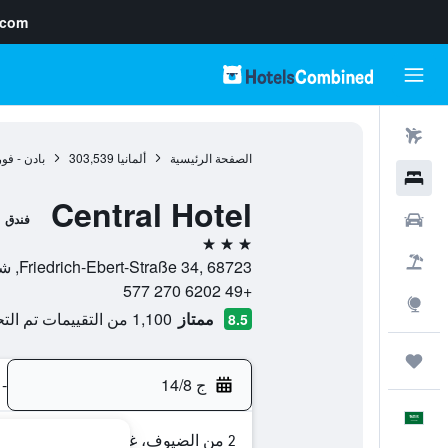
.com
رحلات طيران
الصفحة الرئيسية
ألمانيا
303,539
بادن - فو
فنادق
Central Hotel
سيارات
فندق
3 نجوم
حزم العروض
Friedrich-Ebert-Straße 34, 68723, شويتزينغين, بادن - فورتمبيرغ, ألمانيا
+49 6202 270 577
استكشاف
ممتاز
1,100 من التقييمات تم التحقق منها
8.5
رحلات
ج 14/8
-
العَرَبِيَّة
2 من الضيوف، غرفة واحدة