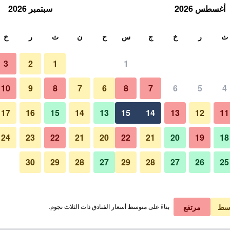
أغسطس 2026
سبتمبر 2026
ث
ث
ر
خ
ج
س
ح
ن
ث
ر
خ
3
2
1
1
لة الواحدة
10
9
8
7
6
8
7
6
5
4
لي في الليلة
17
16
15
14
13
15
14
13
12
11
 ﷼
عرض الصفقة
24
23
22
21
20
22
21
20
19
18
30
29
28
27
29
28
27
26
25
سط
مرتفع
بناءً على متوسط أسعار الفنادق ذات الثلاث نجوم.