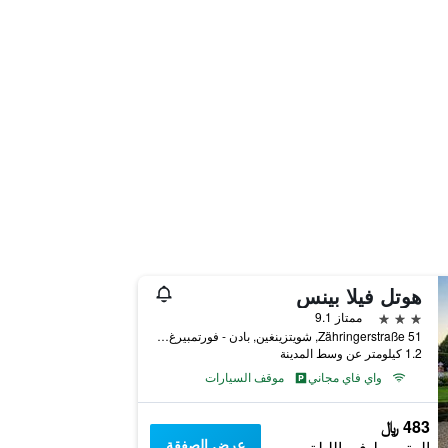
هوتل فيلا بينس
3 نجوم
ممتاز 9.1
Zähringerstraße 51, شويتزينغين, بادن - فورتمبيرغ, ألمانيا
1.2 كيلومتر عن وسط المدينة
واي فاي مجاني
موقف السيارات
483 ﷼
عرض الصفقة