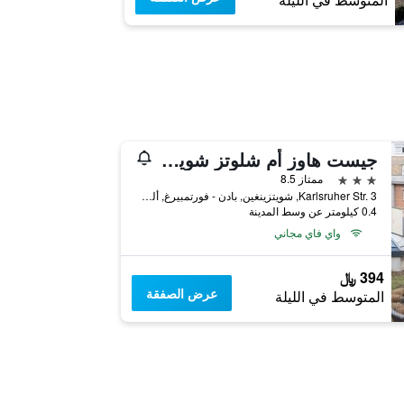
المتوسط في الليلة
جيست هاوز أم شلوتز شويتزينين
3 نجوم
ممتاز 8.5
Karlsruher Str. 3, شويتزينغين, بادن - فورتمبيرغ, ألمانيا
0.4 كيلومتر عن وسط المدينة
واي فاي مجاني
394 ﷼
عرض الصفقة
المتوسط في الليلة