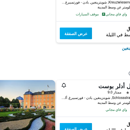
Kreuzwiesenweg 5, شويتزينغين, بادن - فورتمبيرغ, ألمانيا
واي فاي مجاني
موقف السيارات
عرض الصفقة
ط في الليلة
نغين
ل أدلر بوست
ممتاز 9.0
Schlossstrasse 3, شويتزينغين, بادن - فورتمبيرغ, ألمانيا
واي فاي مجاني
عرض الصفقة