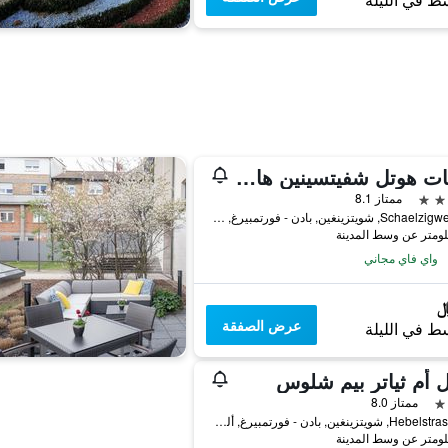
ط في الليلة
أتشات هوتل شفيتسينين هايدلبرج
ممتاز 8.1
Schaelzigweg 1-3, شويتزينغين, بادن - فورتمبيرغ, ألمانيا
واي فاي مجاني
عرض الصفقة
ط في الليلة
 أم ثياتر بيم شلوس
ممتاز 8.0
Hebelstrasse 15, شويتزينغين, بادن - فورتمبيرغ, ألمانيا