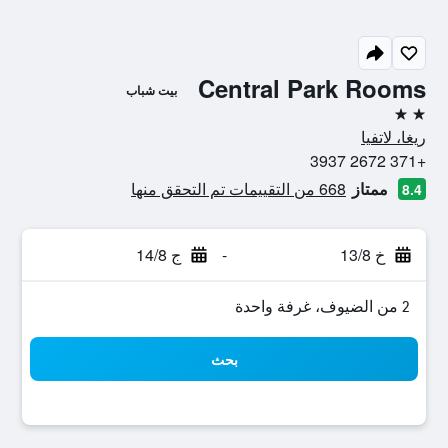
Central Park Rooms
بيت شباب
2 نجمتين
ريغا، لاتفيا
+371 2672 3937
ممتاز
668 من التقييمات تم التحقق منها
8.4
خ 13/8
-
ج 14/8
2 من الضيوف، غرفة واحدة
بحث