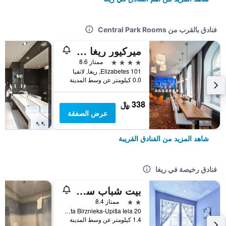
فنادق بالقرب من Central Park Rooms
ميركيور ريغا سنتر
4 نجوم
ممتاز 8.6
Elizabetes 101, ريغا, لاتفيا
0.0 كيلومتر عن وسط المدينة
338 ﷼
عرض الصفقة
شاهد المزيد من الفنادق القريبة
فنادق رخيصة في ريغا
بيت شباب سنترال
2 نجمتين
ممتاز 8.4
20 Ernesta Birznieka-Upiša Iela, ريغا, لاتفيا
1.4 كيلومتر عن وسط المدينة