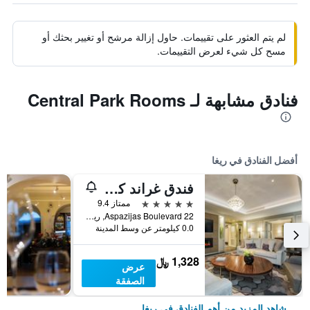
لم يتم العثور على تقييمات. حاول إزالة مرشح أو تغيير بحثك أو
مسح كل شيء لعرض التقييمات.
فنادق مشابهة لـ Central Park Rooms
أفضل الفنادق في ريغا
فندق غراند كمبينسكي ريغا
5 نجوم
ممتاز 9.4
Aspazijas Boulevard 22, ريغا, لاتفيا
0.0 كيلومتر عن وسط المدينة
1,328 ﷼
عرض
الصفقة
شاهد المزيد من أهم الفنادق في ريغا