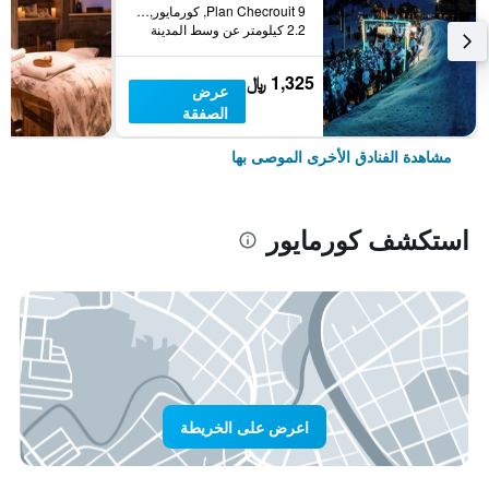
Plan Checrouit 9, كورمايور, إقليم فالي دا أوستا, إيطاليا
2.2 كيلومتر عن وسط المدينة
1,325 ﷼
عرض
الصفقة
مشاهدة الفنادق الأخرى الموصى بها
استكشف كورمايور
اعرض على الخريطة