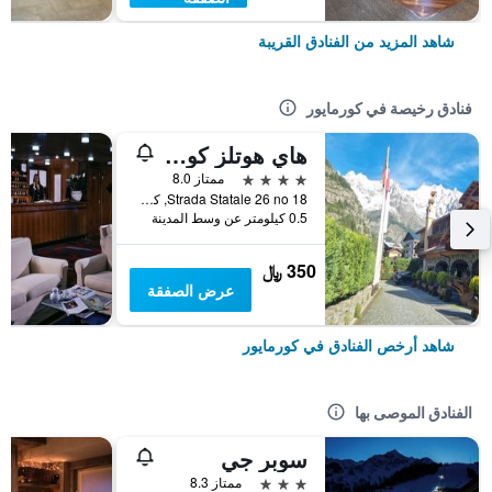
شاهد المزيد من الفنادق القريبة
فنادق رخيصة في كورمايور
هاي هوتلز كورمايور مونت بلانك ريزورت
4 نجوم
ممتاز 8.0
Strada Statale 26 no 18, كورمايور, إقليم فالي دا أوستا, إيطاليا
0.5 كيلومتر عن وسط المدينة
350 ﷼
عرض الصفقة
شاهد أرخص الفنادق في كورمايور
الفنادق الموصى بها
سوبر جي
3 نجوم
ممتاز 8.3