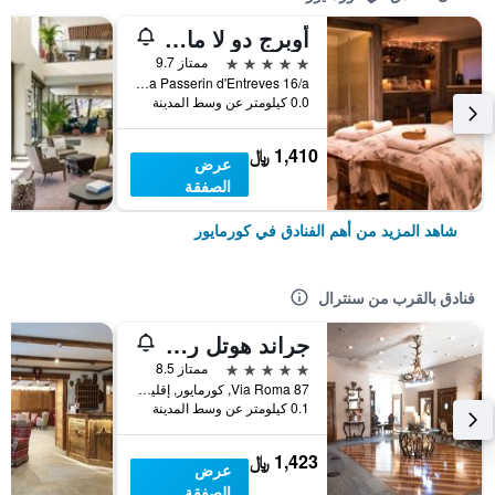
أوبرج دو لا مايزوه
5 نجوم
ممتاز 9.7
Via Passerin d'Entreves 16/a, كورمايور, إقليم فالي دا أوستا, إيطاليا
0.0 كيلومتر عن وسط المدينة
1,410 ﷼
عرض
الصفقة
شاهد المزيد من أهم الفنادق في كورمايور
فنادق بالقرب من سنترال
جراند هوتل رويال إيه جولف
5 نجوم
ممتاز 8.5
Via Roma 87, كورمايور, إقليم فالي دا أوستا, إيطاليا
0.1 كيلومتر عن وسط المدينة
1,423 ﷼
عرض
الصفقة