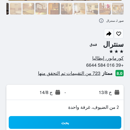
صور لـ سنترال
سنترال
فندق
3 نجوم
كورمايور، إيطاليا
+39 016 584 6644
ممتاز
723 من التقييمات تم التحقق منها
8.0
خ 13/8
-
ج 14/8
2 من الضيوف، غرفة واحدة
بحث