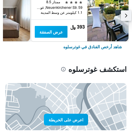
4 نجوم
ممتاز 8.5
Neuenkirchener Str. 59, غوترسلوه, ولاية شمال الراين وستفاليا, ألمانيا
1.1 كيلومتر عن وسط المدينة
393 ﷼
عرض الصفقة
شاهد أرخص الفنادق في غوترسلوه
استكشف غوترسلوه
اعرض على الخريطة