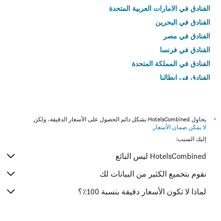
الفنادق في الامارات العربية المتحدة
الفنادق في البحرين
الفنادق في مصر
الفنادق في فرنسا
الفنادق في المملكة المتحدة
الفنادق في إيطاليا
الفنادق في تايلاند
*
يحاول HotelsCombined بشكل دائم الحصول على الأسعار الدقيقة، ولكن
لا يمكن ضمان الأسعار
.
إليك السبب:
HotelsCombined ليس البائع
نقوم بتجميع الكثير من البيانات لك
لماذا لا تكون الأسعار دقيقة بنسبة 100٪؟