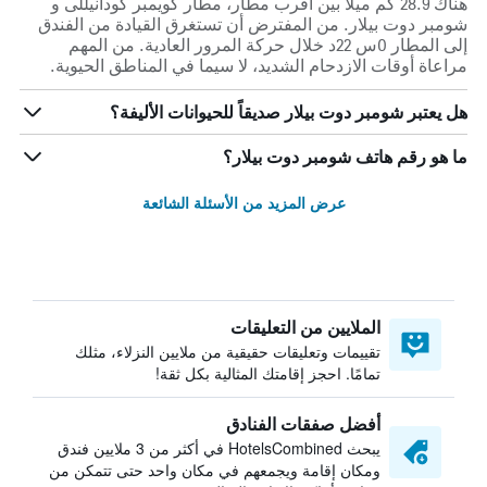
هناك 28.9 كم ميلاً بين أقرب مطار، مطار كويمبر كودانيللى و
شومبر دوت بيلار. من المفترض أن تستغرق القيادة من الفندق
إلى المطار 0س 22د خلال حركة المرور العادية. من المهم
مراعاة أوقات الازدحام الشديد، لا سيما في المناطق الحيوية.
هل يعتبر شومبر دوت بيلار صديقاً للحيوانات الأليفة؟
ما هو رقم هاتف شومبر دوت بيلار؟
عرض المزيد من الأسئلة الشائعة
الملايين من التعليقات
تقييمات وتعليقات حقيقية من ملايين النزلاء، مثلك
تمامًا. احجز إقامتك المثالية بكل ثقة!
أفضل صفقات الفنادق
يبحث HotelsCombined في أكثر من 3 ملايين فندق
ومكان إقامة ويجمعهم في مكان واحد حتى تتمكن من