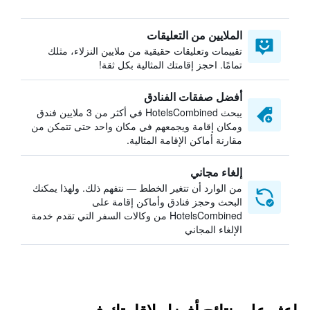
الملايين من التعليقات
تقييمات وتعليقات حقيقية من ملايين النزلاء، مثلك
تمامًا. احجز إقامتك المثالية بكل ثقة!
أفضل صفقات الفنادق
يبحث HotelsCombined في أكثر من 3 ملايين فندق
ومكان إقامة ويجمعهم في مكان واحد حتى تتمكن من
مقارنة أماكن الإقامة المثالية.
إلغاء مجاني
من الوارد أن تتغير الخطط — نتفهم ذلك. ولهذا يمكنك
البحث وحجز فنادق وأماكن إقامة على
HotelsCombined من وكالات السفر التي تقدم خدمة
الإلغاء المجاني