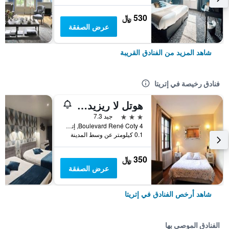
530 ﷼
عرض الصفقة
شاهد المزيد من الفنادق القريبة
فنادق رخيصة في إتريتا
هوتل لا ريزيدنس مانوار دو لا سالاماندر
3 نجوم
جيد 7.3
4 Boulevard René Coty, إتريتا, نورماندي, فرنسا
0.1 كيلومتر عن وسط المدينة
350 ﷼
عرض الصفقة
شاهد أرخص الفنادق في إتريتا
الفنادق الموصى بها