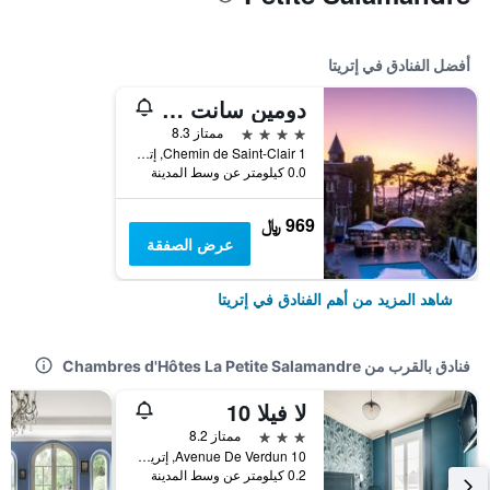
أفضل الفنادق في إتريتا
دومين سانت كلير لو دونجون إتريتات
4 نجوم
ممتاز 8.3
Chemin de Saint-Clair 1, إتريتا, نورماندي, فرنسا
0.0 كيلومتر عن وسط المدينة
969 ﷼
عرض الصفقة
شاهد المزيد من أهم الفنادق في إتريتا
فنادق بالقرب من Chambres d'Hôtes La Petite Salamandre
لا فيلا 10
3 نجوم
ممتاز 8.2
10 Avenue De Verdun, إتريتا, نورماندي, فرنسا
0.2 كيلومتر عن وسط المدينة