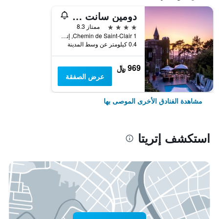
دومين سانت كلير لو دونجون إتريتات
4 نجوم
ممتاز 8.3
Chemin de Saint-Clair 1, إتريتا, نورماندي, فرنسا
0.4 كيلومتر عن وسط المدينة
969 ﷼
عرض الصفقة
مشاهدة الفنادق الأخرى الموصى بها
استكشف إتريتا