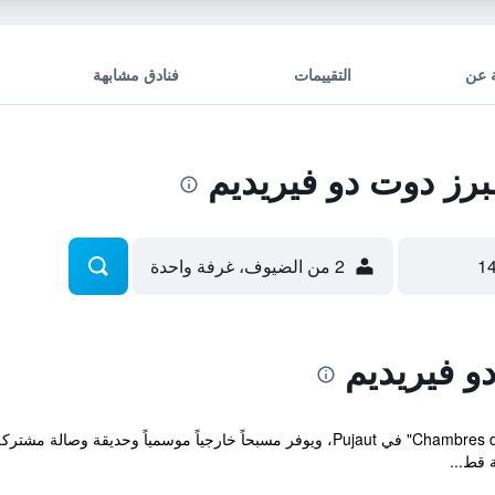
 عن
التقييمات
فنادق مشابهة
ز دوت دو فيريديم
2 من الضيوف، غرفة واحدة
 فيريديم
يقع مكان إقامة "Chambres d'Hôtes Saint Vérédème" في Pujaut، ويوفر مسبحاً خارجي