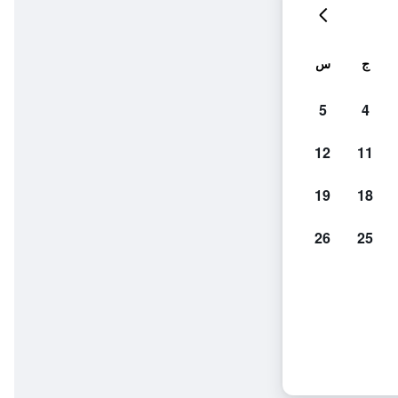
ج
س
5
4
12
11
19
18
26
25