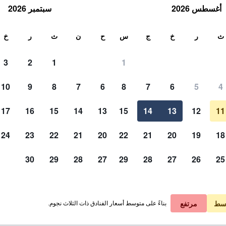
أغسطس 2026
سبتمبر 2026
ث
ث
ر
خ
ج
س
ح
ن
ث
ر
خ
3
2
1
1
10
9
8
7
6
8
7
6
5
4
17
16
15
14
13
15
14
13
12
11
عرض الأسعار
24
23
22
21
20
22
21
20
19
18
30
29
28
27
29
28
27
26
25
عرض الأسعار
عرض الأسعار
سط
مرتفع
بناءً على متوسط أسعار الفنادق ذات الثلاث نجوم.