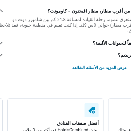
من أقرب مطار، مطار افيجنون - كاومونت؟
في حالة عدم وجود ازدحام مروري، تستغرق عموماً رحلة القيادة لمسافة 24.8 كم بين شامبرز دوت دو
فيريديم و مطار افيجنون - كاومونت (أقرب مطار) حوالي 0س 19د. إذا كنت تقيم في منطقة حيوية، فقد تلاح
.
 للحيوانات الأليفة؟
يديم؟
عرض المزيد من الأسئلة الشائعة
أفضل صفقات الفنادق
ء، مثلك
يبحث HotelsCombined في أكثر من 3 ملايين