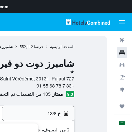
.com
رحلات طيران
الصفحة الرئيسية
فرنسا
552,112
شامبرز د
فنادق
شامبرز دوت دو فير
سيارات
نجمة واحدة
حزم العروض
727 Chemin de Saint Vérédème, 30131, Pujaut, إقليم غارد, فرنسا
+33 7 78 68 55 91
استكشاف
ممتاز
135 من التقييمات تم التحقق منها
9.3
رحلات
خ 13/8
-
العَرَبِيَّة
2 من الضيوف، غرفة واحدة