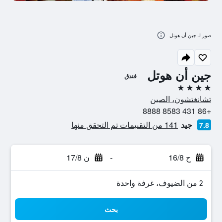
صور لـ جين أن هوتل
جين أن هوتل
فندق
4 نجوم
تشانغتشون، الصين
+86 431 8583 8888
جيد
141 من التقييمات تم التحقق منها
7.8
ح 16/8
-
ن 17/8
2 من الضيوف، غرفة واحدة
بحث