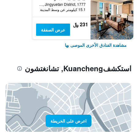
Yongshun Road, Jingyuetan District, 1777, تشانغتشون, الصين
15.1 كيلومتر عن وسط المدينة
231 ﷼
عرض الصفقة
مشاهدة الفنادق الأخرى الموصى بها
استكشفKuancheng, تشانغتشون
اعرض على الخريطة