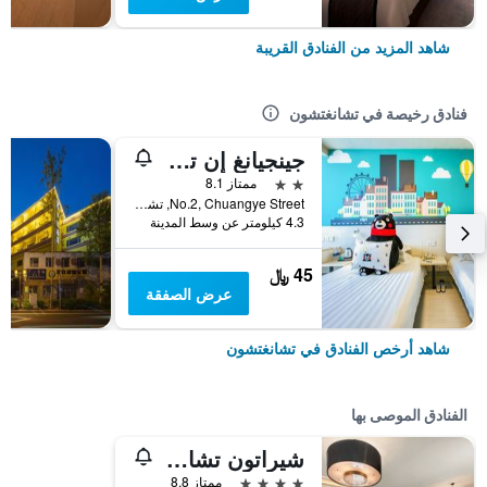
شاهد المزيد من الفنادق القريبة
فنادق رخيصة في تشانغتشون
جينجيانغ إن تشانغتشون أوتو تريد سيتي
2 نجمتين
ممتاز 8.1
No.2, Chuangye Street, تشانغتشون, الصين
4.3 كيلومتر عن وسط المدينة
45 ﷼
عرض الصفقة
شاهد أرخص الفنادق في تشانغتشون
الفنادق الموصى بها
شيراتون تشانجتشون جينجواتن هوتل
4 نجوم
ممتاز 8.8