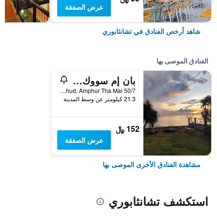
عرض الصفقة
شاهد أرخص الفنادق في تشانثابوري
الفنادق الموصى بها
بان إم سووك ريزورت
50/7 Moo 5, Tambol Klong Khud, Amphur Tha Mai, تشانثابوري, تايلاند
21.3 كيلومتر عن وسط المدينة
152 ﷼
عرض الصفقة
مشاهدة الفنادق الأخرى الموصى بها
استكشف تشانثابوري