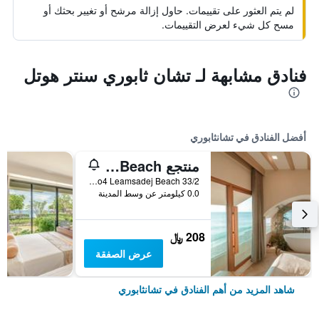
لم يتم العثور على تقييمات. حاول إزالة مرشح أو تغيير بحثك أو
مسح كل شيء لعرض التقييمات.
فنادق مشابهة لـ تشان ثابوري سنتر هوتل
أفضل الفنادق في تشانثابوري
منتجع Maldives Beach
33/2 Moo4 Leamsadej Beach, تشانثابوري, تايلاند
0.0 كيلومتر عن وسط المدينة
208 ﷼
عرض الصفقة
شاهد المزيد من أهم الفنادق في تشانثابوري