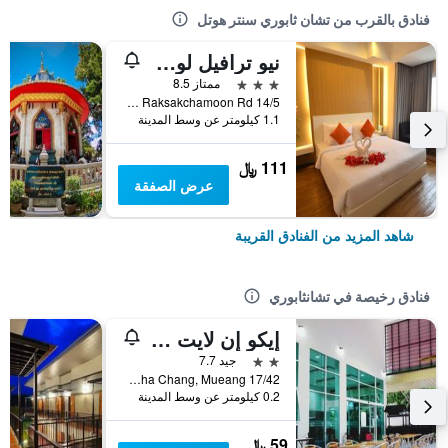
فنادق بالقرب من تشان ثابوري سنتر هوتل
نيو ترافيل لودج هوتل
3 نجوم
ممتاز 8.5
14/5 M.3 Raksakchamoon Rd., تشانثابوري, تايلاند
1.1 كيلومتر عن وسط المدينة
111 ﷼
عرض الصفقة
شاهد المزيد من الفنادق القريبة
فنادق رخيصة في تشانثابوري
إيكو إن لايت تشانتابوري
2 نجمتين
جيد 7.7
17/42 Village No. 3, Tha Chang, Mueang, تشانثابوري, تايلاند
0.2 كيلومتر عن وسط المدينة
59 ﷼