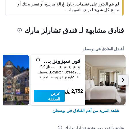
لم يتم العثور على تقييمات. حاول إزالة مرشح أو تغيير بحثك أو
مسح كل شيء لعرض التقييمات.
فنادق مشابهة لـ فندق تشارلز مارك
أفضل الفنادق في بوسطن
فور سيزونز بوسطن
5 نجوم
ممتاز 9.0
200 Boylston Street, بوسطن, MA, الولايات المتحدة الأميريكية
0.0 كيلومتر عن وسط المدينة
2,752 ﷼
عرض
الصفقة
شاهد المزيد من أهم الفنادق في بوسطن
فنادق بالقرب من فندق تشارلز مارك