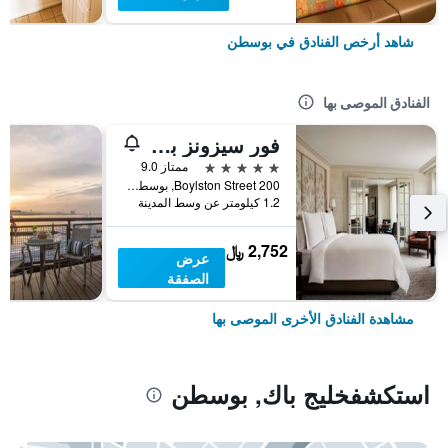
شاهد أرخص الفنادق في بوسطن
الفنادق الموصى بها
فور سيزونز بوسطن
5 نجوم
ممتاز 9.0
200 Boylston Street, بوسطن, MA, الولايات المتحدة الأميريكية
1.2 كيلومتر عن وسط المدينة
2,752 ﷼
عرض
الصفقة
مشاهدة الفنادق الأخرى الموصى بها
استكشفخليج باك, بوسطن