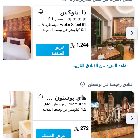
ذا لينوكس
4 نجوم
ممتاز 9.1
61 Exeter Street, بوسطن, MA, الولايات المتحدة الأميريكية
0.1 كيلومتر عن وسط المدينة
1,244 ﷼
عرض
الصفقة
شاهد المزيد من الفنادق القريبة
فنادق رخيصة في بوسطن
هاي بوستون - هوستل
19 Stuart St., بوسطن, MA, الولايات المتحدة الأميريكية
1.2 كيلومتر عن وسط المدينة
272 ﷼
عرض الصفقة