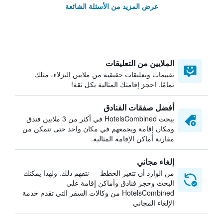
عرض المزيد من الأسئلة الشائعة
الملايين من التعليقات
تقييمات وتعليقات حقيقية من ملايين النزلاء، مثلك
تمامًا. احجز إقامتك المثالية بكل ثقة!
أفضل صفقات الفنادق
يبحث HotelsCombined في أكثر من 3 ملايين فندق
ومكان إقامة ويجمعهم في مكان واحد حتى تتمكن من
مقارنة أماكن الإقامة المثالية.
إلغاء مجاني
من الوارد أن تتغير الخطط — نتفهم ذلك. ولهذا يمكنك
البحث وحجز فنادق وأماكن إقامة على
HotelsCombined من وكالات السفر التي تقدم خدمة
الإلغاء المجاني