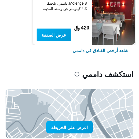
Molentje 8, داممي, بلجيكا
4.3 كيلومتر عن وسط المدينة
420 ﷼
عرض الصفقة
شاهد أرخص الفنادق في داممي
استكشف داممي
اعرض على الخريطة