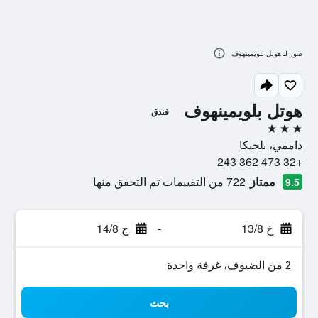
صور لـ هوتل بلويمينهوف
هوتل بلويمينهوف
فندق
3 نجوم
داممي، بلجيكا
+32 473 362 243
ممتاز
722 من التقييمات تم التحقق منها
9.5
خ 13/8
-
ج 14/8
2 من الضيوف، غرفة واحدة
بحث