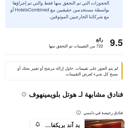
الحجوزات التي تم التحقق منها فقط والتي تم إجراؤها
بواسطة مستخدمين حقيقيين مع HotelsCombined أو
مع شركائنا الخارجيين الموثوقين.
9.5
رائع
722 من التقييمات تم التحقق منها
لم يتم العثور على تقييمات. حاول إزالة مرشح أو تغيير بحثك أو
مسح كل شيء لعرض التقييمات.
فنادق مشابهة لـ هوتل بلويمينهوف
فنادق رخيصة في داممي
بد آند بريكفاست ألتيجد جينيتن