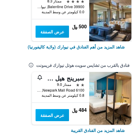
4 نجوم
ممتاز 8.3
39900 Balentine Drive, نيوارك (ولاية كاليفورنيا), CA, الولايات المتحدة الأميريكية
0.0 كيلومتر عن وسط المدينة
500 ﷼
عرض الصفقة
شاهد المزيد من أهم الفنادق في نيوارك (ولاية كاليفورنيا)
فنادق بالقرب من تشايس سويت هوتل نيوارك فريمونت
سبرينج هيل سويتس باي ماريوت نيوارك فريمونت
2 نجمتين
ممتاز 9.0
6100 Newpark Mall Road, نيوارك (ولاية كاليفورنيا), CA, الولايات المتحدة الأميريكية
0.8 كيلومتر عن وسط المدينة
484 ﷼
عرض الصفقة
شاهد المزيد من الفنادق القريبة