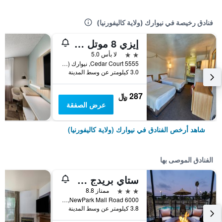
فنادق رخيصة في نيوارك (ولاية كاليفورنيا)
إيزي 8 موتل نيوارك
2 نجمتين
لا بأس 5.0
5555 Cedar Court, نيوارك (ولاية كاليفورنيا), CA, الولايات المتحدة الأميريكية
3.0 كيلومتر عن وسط المدينة
287 ﷼
عرض الصفقة
شاهد أرخص الفنادق في نيوارك (ولاية كاليفورنيا)
الفنادق الموصى بها
ستاي بريدج سويتس نيوارك - فريمونت باي آيتش جي
3 نجوم
ممتاز 8.8
6000 NewPark Mall Road, نيوارك (ولاية كاليفورنيا), CA, الولايات المتحدة الأميريكية
3.8 كيلومتر عن وسط المدينة