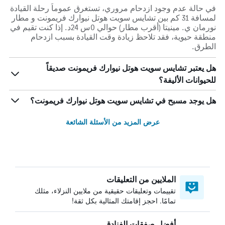
في حالة عدم وجود ازدحام مروري، تستغرق عموماً رحلة القيادة
لمسافة 31 كم بين تشايس سويت هوتل نيوارك فريمونت و مطار
نورمان ي. مينيتا (أقرب مطار) حوالي 0س 24د. إذا كنت تقيم في
منطقة حيوية، فقد تلاحظ زيادة وقت القيادة بسبب ازدحام
الطرق.
هل يعتبر تشايس سويت هوتل نيوارك فريمونت صديقاً
للحيوانات الأليفة؟
هل يوجد مسبح في تشايس سويت هوتل نيوارك فريمونت؟
عرض المزيد من الأسئلة الشائعة
الملايين من التعليقات
تقييمات وتعليقات حقيقية من ملايين النزلاء، مثلك
تمامًا. احجز إقامتك المثالية بكل ثقة!
أفضل صفقات الفنادق