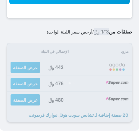
صفقات من
443 ﷼
/
أرخص سعر الليلة الواحدة
مزود
الإجمالي في الليلة
443 ﷼
عرض الصفقة
476 ﷼
عرض الصفقة
480 ﷼
عرض الصفقة
20 صفقة إضافية لـ تشايس سويت هوتل نيوارك فريمونت