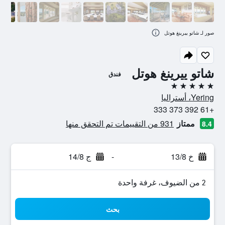
صور لـ شاتو ييرينغ هوتل
شاتو ييرينغ هوتل
فندق
5 نجوم
Yering، أستراليا
+61 392 373 333
ممتاز
931 من التقييمات تم التحقق منها
8.4
خ 13/8
-
ج 14/8
2 من الضيوف، غرفة واحدة
بحث