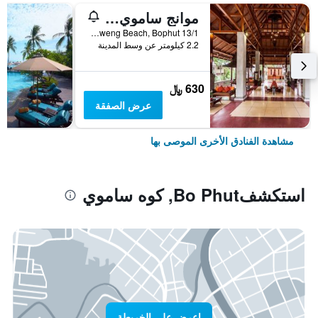
موانج ساموي سبا ريزورت
13/1 Moo2, Chaweng Beach, Bophut, كوه ساموي, تايلاند
2.2 كيلومتر عن وسط المدينة
630 ﷼
عرض الصفقة
مشاهدة الفنادق الأخرى الموصى بها
استكشفBo Phut, كوه ساموي
اعرض على الخريطة