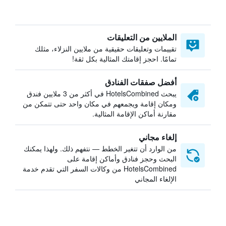
الملايين من التعليقات
تقييمات وتعليقات حقيقية من ملايين النزلاء، مثلك
تمامًا. احجز إقامتك المثالية بكل ثقة!
أفضل صفقات الفنادق
يبحث HotelsCombined في أكثر من 3 ملايين فندق
ومكان إقامة ويجمعهم في مكان واحد حتى تتمكن من
مقارنة أماكن الإقامة المثالية.
إلغاء مجاني
من الوارد أن تتغير الخطط — نتفهم ذلك. ولهذا يمكنك
البحث وحجز فنادق وأماكن إقامة على
HotelsCombined من وكالات السفر التي تقدم خدمة
الإلغاء المجاني