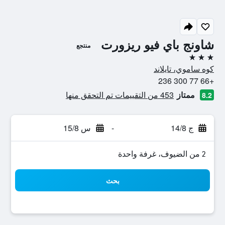
شاونج باي فيو ريزورت
منتجع
3 نجوم
كوه ساموي، تايلاند
+66 77 300 236
ممتاز
453 من التقييمات تم التحقق منها
8.2
ج 14/8
-
س 15/8
2 من الضيوف، غرفة واحدة
بحث