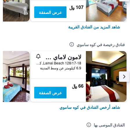
107 ﷼
عرض الصفقة
شاهد المزيد من الفنادق القريبة
فنادق رخيصة في كوه ساموي
لامون لاماي ريزيدنس
128/17-18 Lamai Beach, كوه ساموي, تايلاند
6.9 كيلومتر عن وسط المدينة
66 ﷼
عرض الصفقة
شاهد أرخص الفنادق في كوه ساموي
الفنادق الموصى بها