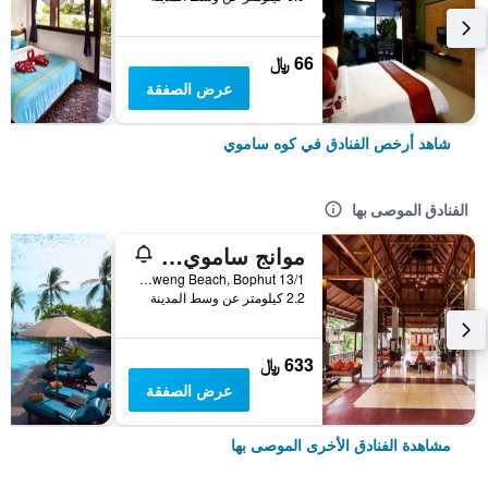
66 ﷼
عرض الصفقة
شاهد أرخص الفنادق في كوه ساموي
الفنادق الموصى بها
موانج ساموي سبا ريزورت
13/1 Moo2, Chaweng Beach, Bophut, كوه ساموي, تايلاند
2.2 كيلومتر عن وسط المدينة
633 ﷼
عرض الصفقة
مشاهدة الفنادق الأخرى الموصى بها