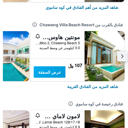
شاهد المزيد من أهم الفنادق في كوه ساموي
فنادق بالقرب من Chaweng Villa Beach Resort
مونتين هاوس تشاوينغ بيتش ريزورت
5 Moo 2, Chaweng Beach, كوه ساموي, تايلاند
0.0 كيلومتر عن وسط المدينة
107 ﷼
عرض الصفقة
شاهد المزيد من الفنادق القريبة
فنادق رخيصة في كوه ساموي
لامون لاماي ريزيدنس
128/17-18 Lamai Beach, كوه ساموي, تايلاند
6.9 كيلومتر عن وسط المدينة