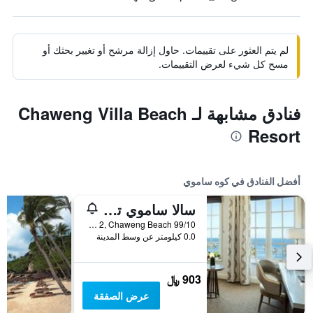
لم يتم العثور على تقييمات. حاول إزالة مرشح أو تغيير بحثك أو
مسح كل شيء لعرض التقييمات.
فنادق مشابهة لـ Chaweng Villa Beach
Resort
أفضل الفنادق في كوه ساموي
سالا ساموي تشاوينج بيتش ريزورت
99/10 Moo 2, Chaweng Beach, كوه ساموي, تايلاند
0.0 كيلومتر عن وسط المدينة
903 ﷼
عرض الصفقة