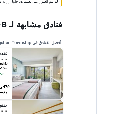
لم يتم العثور على تقييمات. حاول إزال
فنادق مشابهة لـ Check In B&B
أفضل الفنادق في Hengchun Township
5 نجوم
0.0 كيلومتر عن وسط المدينة
479 ﷼
المتوس
منتج
5 نجوم