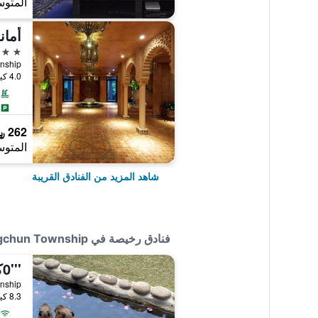
المتوس
أمان
4 نجوم
4.0 كيلومتر عن وسط المدينة
262 ﷼
المتوس
شاهد المزيد من الفنادق القريبة
فنادق رخيصة في Hengchun Township
'''0كو هوستل 4 4444
8.3 كيلومتر عن وسط المدينة