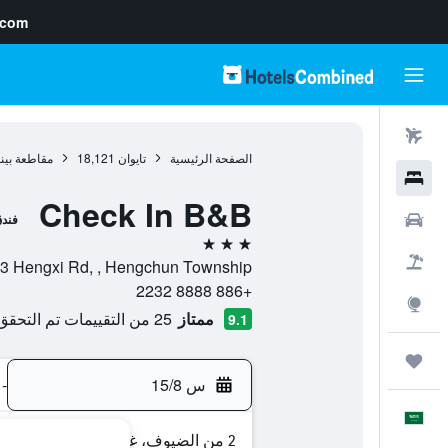
.com
رحلات طيران
الصفحة الرئيسية
تايوان
18,121
مقاطعة بينغ
فنادق
Check In B&B
سيارات
فند
3 نجوم
حزم العروض
No 119 Ln 33 Hengxi Rd, , Hengchun Township, مقاطعة
+886 8888 2232
استكشاف
ممتاز
25 من التقييمات تم التحقق منها
9.1
رحلات
س 15/8
-
العَرَبِيَّة
2 من الضيوف، غرفة واحدة