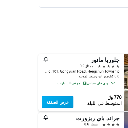
جلوريا مانور
5 نجوم
ممتاز 9.2
No. 101, Gongyuan Road, Hengchun Township, تايوان
0.0 كيلومتر عن وسط المدينة
واي فاي مجاني
موقف السيارات
770 ﷼
عرض الصفقة
المتوسط في الليلة
جراند باي ريزورت
4 نجوم
ممتاز 8.6