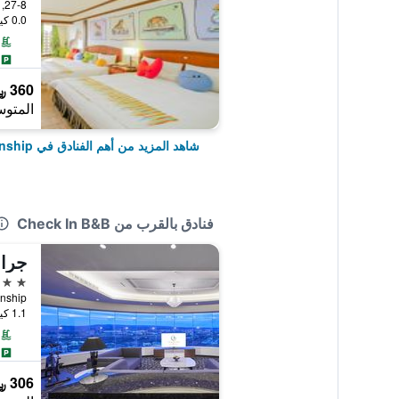
27-8, Wan-li Road, Hengchun Township, تايوان
0.0 كيلومتر عن وسط المدينة
360 ﷼
المتوس
شاهد المزيد من أهم الفنادق في Hengchun Township
فنادق بالقرب من Check In B&B
جران
4 نجوم
1.1 كيلومتر عن وسط المدينة
306 ﷼