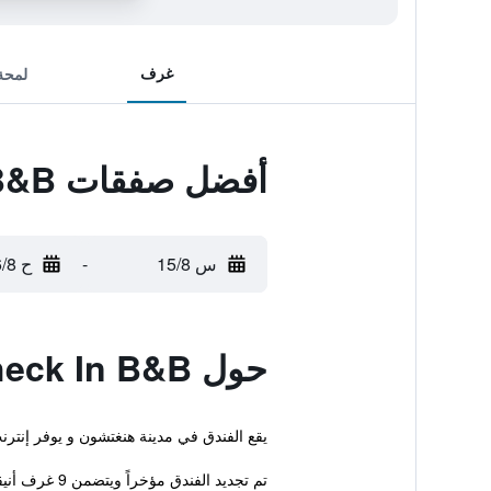
غرف
لمحة
أفضل صفقات Check In B&B
س 15/8
-
ح 16/8
حول Check In B&B
يقع الفندق في مدينة هنغتشون و يوفر إنترنت لاسلكي
تم تجديد الفندق مؤخراً ويتضمن 9 غرف أنيقة. ويتوفر في الفندق أيضاً خدمة الاست...