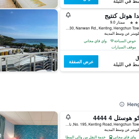
ط في الليلة
دا هوتل كنتيج
ممتاز 9.0
No.330, Nanwan Rd., Kenting, Hengchun Township, تايوان
حوض السباحة
واي فاي مجاني
موقف السيارات
عرض الصفقة
ط في الليلة
No. 195, Kenting Road, Hengchun Township, تايوان
واي فاي مجاني
خدمة النقل من وإلى المطار