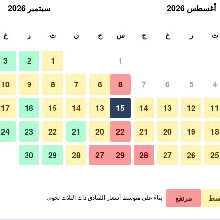
أغسطس 2026
سبتمبر 2026
ث
ث
ر
خ
ج
س
ح
ن
ث
ر
خ
3
2
1
1
10
9
8
7
6
8
7
6
5
4
17
16
15
14
13
15
14
13
12
11
عرض الأسعار
24
23
22
21
20
22
21
20
19
18
30
29
28
27
29
28
27
26
25
عرض الأسعار
عرض الأسعار
سط
مرتفع
بناءً على متوسط أسعار الفنادق ذات الثلاث نجوم.