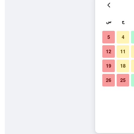
ج
س
5
4
12
11
19
18
26
25