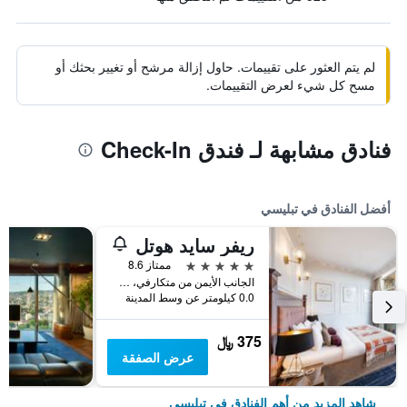
لم يتم العثور على تقييمات. حاول إزالة مرشح أو تغيير بحثك أو
مسح كل شيء لعرض التقييمات.
فنادق مشابهة لـ فندق Check-In
أفضل الفنادق في تبليسي
ريفر سايد هوتل
5 نجوم
ممتاز 8.6
الجانب الأيمن من متكارفي، شارع بروس تورن, تبليسي, جورجيا
0.0 كيلومتر عن وسط المدينة
375 ﷼
عرض الصفقة
شاهد المزيد من أهم الفنادق في تبليسي