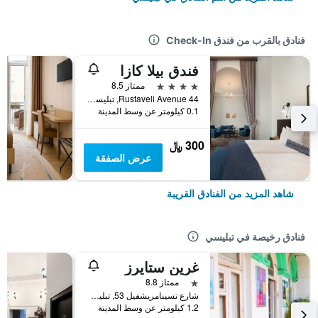
فنادق بالقرب من فندق Check-In
فندق بيلا كازا
4 نجوم
ممتاز 8.5
44 Rustaveli Avenue, تبليسي, جورجيا
0.1 كيلومتر عن وسط المدينة
300 ﷼
عرض الصفقة
شاهد المزيد من الفنادق القريبة
فنادق رخيصة في تبليسي
غرين ستايرز
نجمة واحدة
ممتاز 8.8
شارع تسينامريشفيل 53, تبليسي, جورجيا
1.2 كيلومتر عن وسط المدينة