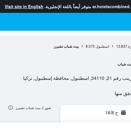
ar.hotelscombined
متوفر أيضاً باللغة الإنجليزية.
Visit site in English
ة
13,837
اسطنبول
8,375
بيت شباب تشيرز
يت شباب
ظة إسطنبول, تركيا
صور لـ بيت شباب تشيرز
ح 16/8