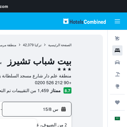
.com
رحلات طيران
الصفحة الرئيسية
تركيا
42,379
منطقة مرمر
فنادق
بيت شباب تشيرز
سيارات
ب
3 نجوم
حزم العروض
منطقة علم دار شارع مسجد السلطانة زينب رقم 21, 34110, اسطنبول, محاف
+90 212 526 0200
استكشاف
ممتاز
1,459 من التقييمات تم التحقق منها
8.7
رحلات
س 15/8
-
العَرَبِيَّة
2 من الضيوف، غرفة واحدة