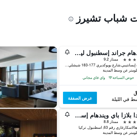
يت شباب تشيرز
ويندهام جراند إسطنبول ليفينت
ممتاز 9.2
منطقة إيسانتيبي,شارع بويوكديري 177-183 شيشلي, اسطنبول, تركيا
حوض السباحة
واي فاي مجاني
عرض الصفقة
ط في الليلة
رمادا بلازا باي ويندهام إسطنبول سيتي سنتر
ممتاز 8.8
كارغازي رقم 63, اسطنبول, تركيا