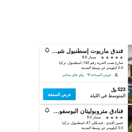
فندق ماريوت إسطنبول شيشلي
5 نجوم
ممتاز 8.6
شارع نصب الحرية رقم 142, اسطنبول, تركيا
0.0 كيلومتر عن وسط المدينة
حوض السباحة
واي فاي مجاني
523 ﷼
عرض الصفقة
المتوسط في الليلة
فنادق متروبوليتان البوسفور - فئة خاصة
4 نجوم
ممتاز 9.0
حسن أفندي - فنديكلي 47, اسطنبول, تركيا
0.0 كيلومتر عن وسط المدينة