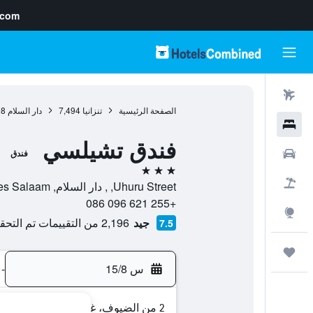
.com
رحلات طيران
الصفحة الرئيسية
تنزانيا
7,494
دار السلام
98
فنادق
فندق تشيلسي
سيارات
فندق
3 نجوم
حزم العروض
Uhuru Street, , دار السلام, Dar es Salaam, تنزانيا
+255 621 096 086
استكشاف
جيد
2,196 من التقييمات تم التحقق منها
7.5
رحلات
س 15/8
-
2 من الضيوف، غرفة واحدة