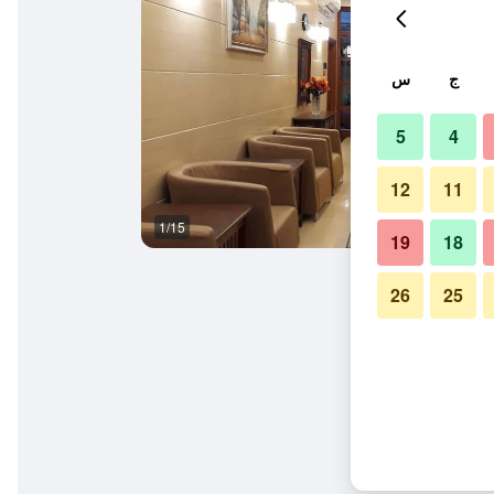
ج
س
5
4
12
11
1/15
أفضل طعام
19
18
26
25