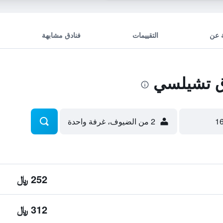
 عن
التقييمات
فنادق مشابهة
ق تشيلسي
2 من الضيوف، غرفة واحدة
252 ﷼
312 ﷼