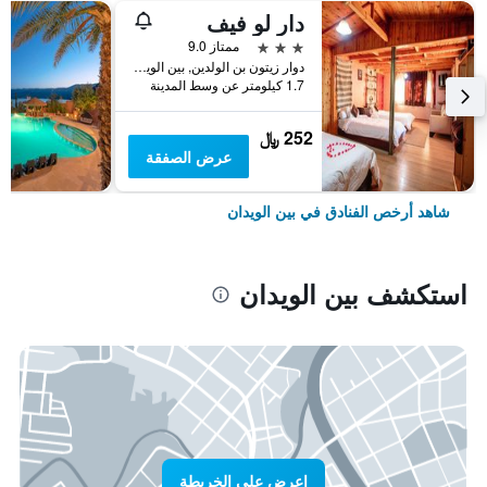
دار لو فيف
3 نجوم
ممتاز 9.0
دوار زيتون بن الولدين, بين الويدان, المغرب
1.7 كيلومتر عن وسط المدينة
252 ﷼
عرض الصفقة
شاهد أرخص الفنادق في بين الويدان
استكشف بين الويدان
اعرض على الخريطة