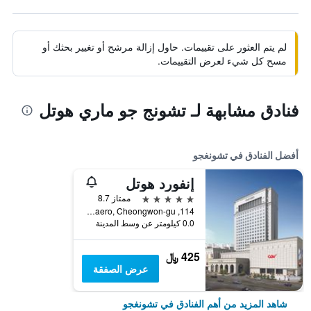
لم يتم العثور على تقييمات. حاول إزالة مرشح أو تغيير بحثك أو
مسح كل شيء لعرض التقييمات.
فنادق مشابهة لـ تشونج جو ماري هوتل
أفضل الفنادق في تشونغجو
إنفورد هوتل
5 نجوم
ممتاز 8.7
114, Chungcheong-Daero, Cheongwon-gu, تشونغجو, كوريا الجنوبية
0.0 كيلومتر عن وسط المدينة
425 ﷼
عرض الصفقة
شاهد المزيد من أهم الفنادق في تشونغجو