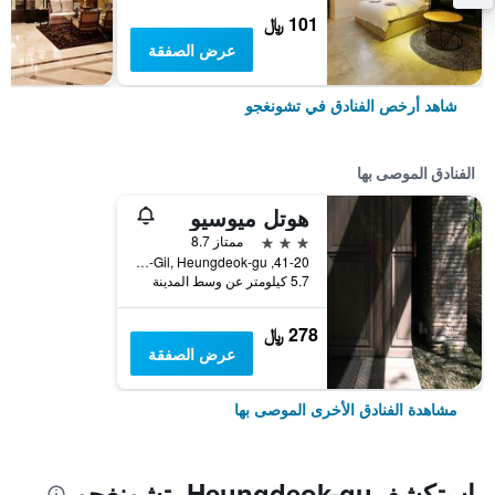
101 ﷼
عرض الصفقة
شاهد أرخص الفنادق في تشونغجو
الفنادق الموصى بها
هوتل ميوسيو
3 نجوم
ممتاز 8.7
41-20, Garosu-ro 1164Beon-Gil, Heungdeok-gu, تشونغجو, كوريا الجنوبية
5.7 كيلومتر عن وسط المدينة
278 ﷼
عرض الصفقة
مشاهدة الفنادق الأخرى الموصى بها
استكشفHeungdeok-gu, تشونغجو