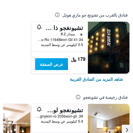
فنادق بالقرب من تشونج جو ماري هوتل
تشيونغجو ذا مارك هوتل
نجمة واحدة
ممتاز 8.2
41-34 Garosu-Ro 1164Beon-Gil, تشونغجو, كوريا الجنوبية
0.5 كيلومتر عن وسط المدينة
179 ﷼
عرض الصفقة
شاهد المزيد من الفنادق القريبة
فنادق رخيصة في تشونغجو
تشيونغجو لوسي هوتل
39, Pungnyeon-ro 205beon-gil, تشونغجو, كوريا الجنوبية
5.4 كيلومتر عن وسط المدينة