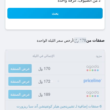
2 من الضيوف، غرفة واحدة
بحث
صفقات من
170 ﷼
/
أرخص سعر الليلة الواحدة
مزود
الإجمالي في الليلة
170 ﷼
عرض الصفقة
172 ﷼
عرض الصفقة
189 ﷼
عرض الصفقة
6 صفقات إضافية لـ تشيرينجين هيلز كونفينشن آند سبا ريزورت