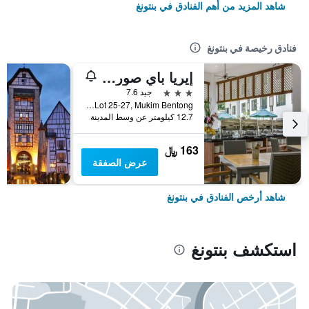
شاهد المزيد من أهم الفنادق في بنتونغ
فنادق رخيصة في بنتونغ
إيريا باي صوريا هوت سبرينغ بينتونغ
3 نجوم
جيد 7.6
Lot 25-27, Mukim Bentong, بنتونغ, ماليزيا
12.7 كيلومتر عن وسط المدينة
163 ﷼
عرض الصفقة
شاهد أرخص الفنادق في بنتونغ
استكشف بنتونغ