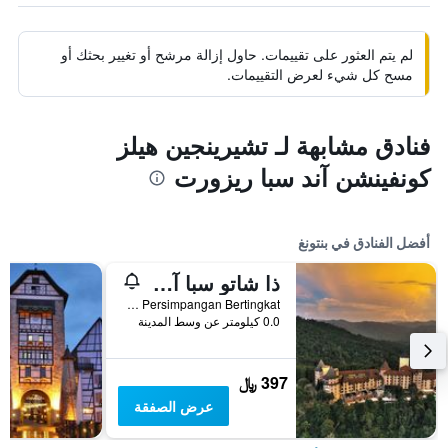
لم يتم العثور على تقييمات. حاول إزالة مرشح أو تغيير بحثك أو
مسح كل شيء لعرض التقييمات.
فنادق مشابهة لـ تشيرينجين هيلز
كونفينشن آند سبا ريزورت
أفضل الفنادق في بنتونغ
ذا شاتو سبا آند ويلنيس ريزورت
Km 48 Persimpangan Bertingkat, بنتونغ, ماليزيا
0.0 كيلومتر عن وسط المدينة
397 ﷼
عرض الصفقة