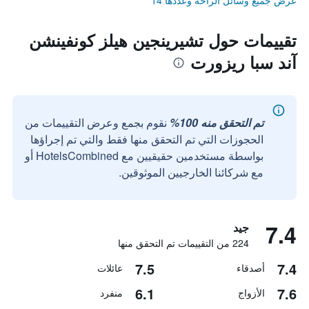
عرض جميع وسائل الراحة وعددها 14
تقييمات حول تشيرينجين هيلز كونفينشن
آند سبا ريزورت
تم التحقق منه 100%
نقوم بجمع وعرض التقييمات من
الحجوزات التي تم التحقق منها فقط والتي تم إجراؤها
بواسطة مستخدمين حقيقيين مع HotelsCombined أو
مع شركائنا الخارجيين الموثوقين.
7.4
جيد
224 من التقييمات تم التحقق منها
7.5
7.4
أصدقاء
عائلات
6.1
7.6
الأزواج
منفرد