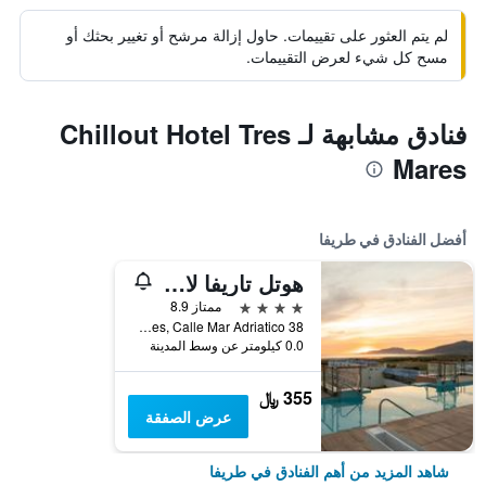
لم يتم العثور على تقييمات. حاول إزالة مرشح أو تغيير بحثك أو
مسح كل شيء لعرض التقييمات.
فنادق مشابهة لـ Chillout Hotel Tres
Mares
أفضل الفنادق في طريفا
هوتل تاريفا لانسيز، أهميمبر أوف راديسون إنديفيدوالز
4 نجوم
ممتاز 8.9
Playa de Los Lances, Calle Mar Adriatico 38, طريفا, منطقة أندلوسيا, أسبانيا
0.0 كيلومتر عن وسط المدينة
355 ﷼
عرض الصفقة
شاهد المزيد من أهم الفنادق في طريفا