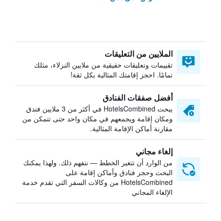
الملايين من التعليقات
تقييمات وتعليقات حقيقية من ملايين النزلاء، مثلك
تمامًا. احجز إقامتك المثالية بكل ثقة!
أفضل صفقات الفنادق
يبحث HotelsCombined في أكثر من 3 ملايين فندق
ومكان إقامة ويجمعهم في مكان واحد حتى تتمكن من
مقارنة أماكن الإقامة المثالية.
إلغاء مجاني
من الوارد أن تتغير الخطط — نتفهم ذلك. ولهذا يمكنك
البحث وحجز فنادق وأماكن إقامة على
HotelsCombined من وكالات السفر التي تقدم خدمة
الإلغاء المجاني