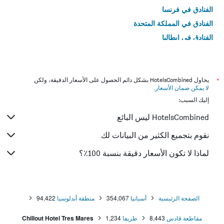
الفنادق في فرنسا
الفنادق في المملكة المتحدة
الفنادق في إيطاليا
الفنادق في تايلاند
*
يحاول HotelsCombined بشكل دائم الحصول على الأسعار الدقيقة، ولكن
لا يمكن ضمان الأسعار
.
إليك السبب:
HotelsCombined ليس البائع
نقوم بتجميع الكثير من البيانات لك
لماذا لا تكون الأسعار دقيقة بنسبة 100٪؟
الصفحة الرئيسية
أسبانيا
354,067
منطقة أندلوسيا
94,422
مقاطعة قادس
8,443
طريفا
1,234
Chillout Hotel Tres Mares