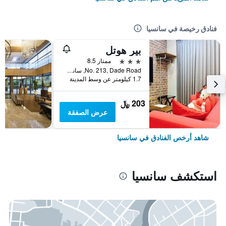
فنادق رخيصة في سانسيا
بير هوتل
3 نجوم
ممتاز 8.5
No. 213, Dade Road, سانسيا, تايوان
1.7 كيلومتر عن وسط المدينة
203 ﷼
عرض الصفقة
شاهد أرخص الفنادق في سانسيا
استكشف سانسيا