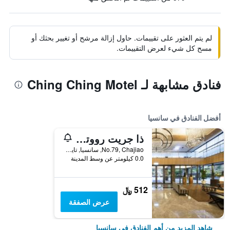
لم يتم العثور على تقييمات. حاول إزالة مرشح أو تغيير بحثك أو
مسح كل شيء لعرض التقييمات.
فنادق مشابهة لـ Ching Ching Motel
أفضل الفنادق في سانسيا
ذا جريت رووتس فوريستري سبا ريزورت
No.79, Chajiao, سانسيا, تايوان
0.0 كيلومتر عن وسط المدينة
512 ﷼
عرض الصفقة
شاهد المزيد من أهم الفنادق في سانسيا