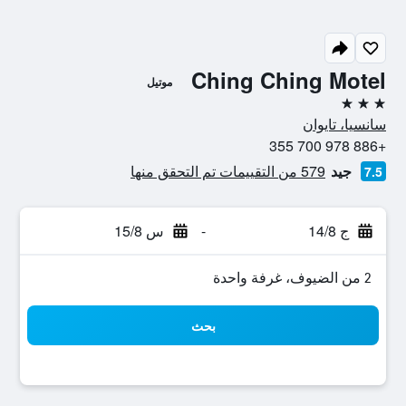
Ching Ching Motel
موتيل
3 نجوم
سانسيا، تايوان
+886 978 700 355
جيد
579 من التقييمات تم التحقق منها
7.5
ج 14/8
-
س 15/8
2 من الضيوف، غرفة واحدة
بحث