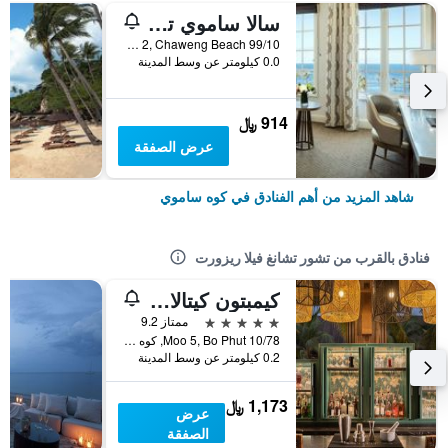
سالا ساموي تشاوينج بيتش ريزورت
99/10 Moo 2, Chaweng Beach, كوه ساموي, تايلاند
0.0 كيلومتر عن وسط المدينة
914 ﷼
عرض الصفقة
شاهد المزيد من أهم الفنادق في كوه ساموي
فنادق بالقرب من تشور تشانغ فيلا ريزورت
كيمبتون كيتالاي ساموي باي آيتش جي
5 نجوم
ممتاز 9.2
10/78 Moo 5, Bo Phut, كوه ساموي, تايلاند
0.2 كيلومتر عن وسط المدينة
1,173 ﷼
عرض
الصفقة