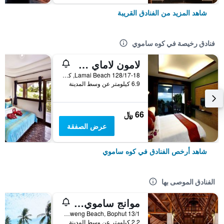
شاهد المزيد من الفنادق القريبة
فنادق رخيصة في كوه ساموي
لامون لاماي ريزيدنس
128/17-18 Lamai Beach, كوه ساموي, تايلاند
6.9 كيلومتر عن وسط المدينة
66 ﷼
عرض الصفقة
شاهد أرخص الفنادق في كوه ساموي
الفنادق الموصى بها
موانج ساموي سبا ريزورت
13/1 Moo2, Chaweng Beach, Bophut, كوه ساموي, تايلاند
2.2 كيلومتر عن وسط المدينة