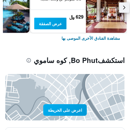
629 ﷼
عرض الصفقة
مشاهدة الفنادق الأخرى الموصى بها
استكشفBo Phut, كوه ساموي
اعرض على الخريطة