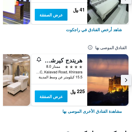
41 ﷼
عرض الصفقة
شاهد أرخص الفنادق في راجكوت
الفنادق الموصى بها
هريتدج كيرشير بالاس
4 نجوم
ممتاز 8.0
Near Metoda, G.I, D.C, Kalavad Road, Khirasra, راجكوت, الهند
15.5 كيلومتر عن وسط المدينة
225 ﷼
عرض الصفقة
مشاهدة الفنادق الأخرى الموصى بها