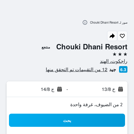
صور لـ Chouki Dhani Resort
Chouki Dhani Resort
منتجع
3 نجوم
راجكوت، الهند
جيد
12 من التقييمات تم التحقق منها
6.3
خ 13/8
-
ج 14/8
2 من الضيوف، غرفة واحدة
بحث