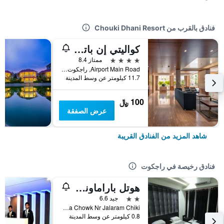
فنادق بالقرب من Chouki Dhani Resort
كواليتي إن باتريا سويتس، راجكوت
4 نجوم
ممتاز 8.4
Airport Main Road, راجكوت, الهند
11.7 كيلومتر عن وسط المدينة
100 ﷼
عرض الصفقة
شاهد المزيد من الفنادق القريبة
فنادق رخيصة في راجكوت
هوتل باراماونت إن
2 نجمتين
جيد 6.6
Limda Chowk Nr Jalaram Chiki, راجكوت, الهند
0.8 كيلومتر عن وسط المدينة