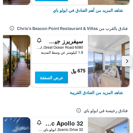
شاهد المزيد من أهم الفنادق في ابولو باي
فنادق بالقرب من Chris's Beacon Point Restaurant & Villas
سيفريرز جيت أواي
6080 Great Ocean Road, ابولو باي, VIC, أستراليا
1.9 كيلومتر عن وسط المدينة
675 ﷼
عرض الصفقة
شاهد المزيد من الفنادق القريبة
فنادق رخيصة في ابولو باي
32 Scenic Apollo
32 Scenic Drive, ابولو باي, VIC, أستراليا