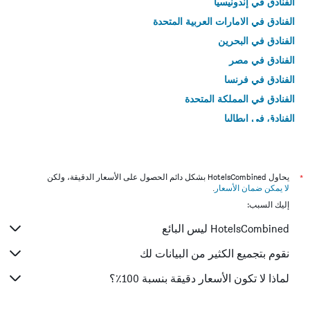
الفنادق في إندونيسيا
الفنادق في الامارات العربية المتحدة
الفنادق في البحرين
الفنادق في مصر
الفنادق في فرنسا
الفنادق في المملكة المتحدة
الفنادق في إيطاليا
الفنادق في تايلاند
*
يحاول HotelsCombined بشكل دائم الحصول على الأسعار الدقيقة، ولكن
لا يمكن ضمان الأسعار
.
إليك السبب:
HotelsCombined ليس البائع
نقوم بتجميع الكثير من البيانات لك
لماذا لا تكون الأسعار دقيقة بنسبة 100٪؟