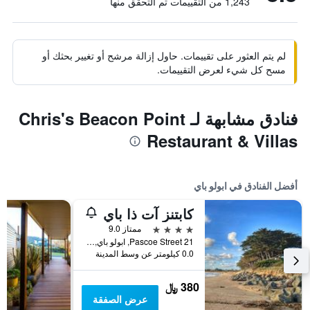
1,243 من التقييمات تم التحقق منها
لم يتم العثور على تقييمات. حاول إزالة مرشح أو تغيير بحثك أو
مسح كل شيء لعرض التقييمات.
فنادق مشابهة لـ Chris's Beacon Point
Restaurant & Villas
أفضل الفنادق في ابولو باي
كابتنز آت ذا باي
4 نجوم
ممتاز 9.0
21 Pascoe Street, ابولو باي, VIC, أستراليا
0.0 كيلومتر عن وسط المدينة
380 ﷼
عرض الصفقة