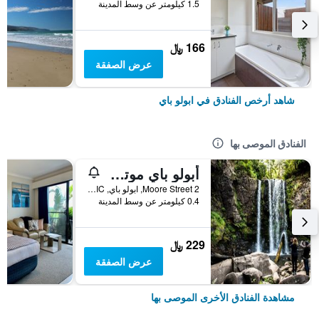
1.5 كيلومتر عن وسط المدينة
166 ﷼
عرض الصفقة
شاهد أرخص الفنادق في ابولو باي
الفنادق الموصى بها
أبولو باي موتل آند أبارتمنتس
2 Moore Street, ابولو باي, VIC, أستراليا
0.4 كيلومتر عن وسط المدينة
229 ﷼
عرض الصفقة
مشاهدة الفنادق الأخرى الموصى بها