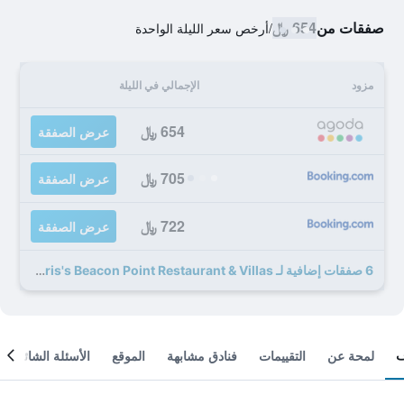
صفقات من
654 ﷼
/
أرخص سعر الليلة الواحدة
مزود
الإجمالي في الليلة
654 ﷼
عرض الصفقة
705 ﷼
عرض الصفقة
722 ﷼
عرض الصفقة
6 صفقات إضافية لـ Chris's Beacon Point Restaurant & Villas
لمحة عن
التقييمات
فنادق مشابهة
الموقع
الأسئلة الشائعة