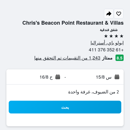
Chris's Beacon Point Restaurant & Villas
شقق فندقية
4 نجوم
ابولو باي، أستراليا
+61 352 376 411
ممتاز
1,243 من التقييمات تم التحقق منها
8.5
س 15/8
-
ح 16/8
2 من الضيوف، غرفة واحدة
بحث