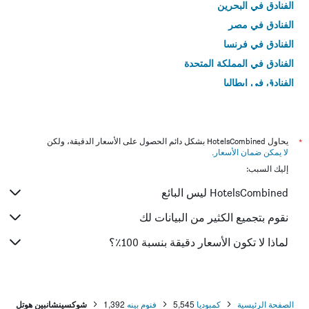
الفنادق في البحرين
الفنادق في مصر
الفنادق في فرنسا
الفنادق في المملكة المتحدة
الفنادق في إيطاليا
الفنادق في تايلاند
*
يحاول HotelsCombined بشكل دائم الحصول على الأسعار الدقيقة، ولكن
لا يمكن ضمان الأسعار
.
إليك السبب:
HotelsCombined ليس البائع
نقوم بتجميع الكثير من البيانات لك
لماذا لا تكون الأسعار دقيقة بنسبة 100٪؟
الصفحة الرئيسية
كمبوديا
5,545
فنوم بينه
1,392
شوكسينشانبين هوتل