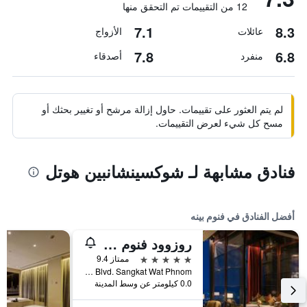
12 من التقييمات تم التحقق منها
7.1
8.3
عائلات
الأزواج
7.8
6.8
منفرد
أصدقاء
لم يتم العثور على تقييمات. حاول إزالة مرشح أو تغيير بحثك أو
مسح كل شيء لعرض التقييمات.
فنادق مشابهة لـ شوكسينشانبين هوتل
أفضل الفنادق في فنوم بينه
روزوود فنوم بين
5 نجوم
ممتاز 9.4
No. 66 Monivong Blvd. Sangkat Wat Phnom, فنوم بينه, كمبوديا
0.0 كيلومتر عن وسط المدينة