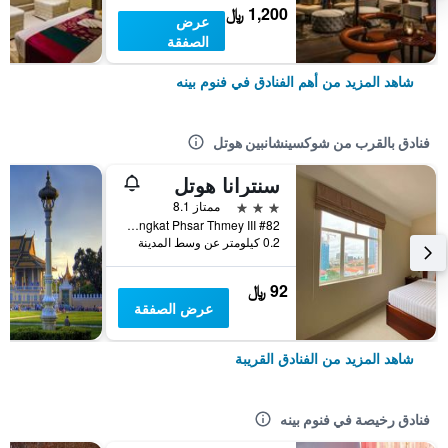
1,200 ﷼
عرض
الصفقة
شاهد المزيد من أهم الفنادق في فنوم بينه
فنادق بالقرب من شوكسينشانبين هوتل
سنترانا هوتل
3 نجوم
ممتاز 8.1
#82 Street 154, Sangkat Phsar Thmey III, فنوم بينه, كمبوديا
0.2 كيلومتر عن وسط المدينة
92 ﷼
عرض الصفقة
شاهد المزيد من الفنادق القريبة
فنادق رخيصة في فنوم بينه