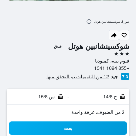
صور لـ شوكسينشانبين هوتل
شوكسينشانبين هوتل
فندق
3 نجوم
فنوم بينه، كمبوديا
+855 1094 1341
جيد
12 من التقييمات تم التحقق منها
7.3
ج 14/8
-
س 15/8
2 من الضيوف، غرفة واحدة
بحث