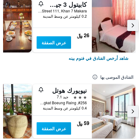
كابيتول 3 جيست هاوس
6CE0, Street 111, Khan 7 Makara, فنوم بينه, كمبوديا
0.2 كيلومتر عن وسط المدينة
26 ﷼
عرض الصفقة
شاهد أرخص الفنادق في فنوم بينه
الفنادق الموصى بها
نيويورك هوتل
3 نجوم
جيد 7.1
#256, Street Monivong Blvd, Sangkat Boeung Raing, فنوم بينه, كمبوديا
0.4 كيلومتر عن وسط المدينة
59 ﷼
عرض الصفقة