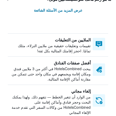
عرض المزيد من الأسئلة الشائعة
الملايين من التعليقات
تقييمات وتعليقات حقيقية من ملايين النزلاء، مثلك
تمامًا. احجز إقامتك المثالية بكل ثقة!
أفضل صفقات الفنادق
يبحث HotelsCombined في أكثر من 3 ملايين فندق
ومكان إقامة ويجمعهم في مكان واحد حتى تتمكن من
مقارنة أماكن الإقامة المثالية.
إلغاء مجاني
من الوارد أن تتغير الخطط — نتفهم ذلك. ولهذا يمكنك
البحث وحجز فنادق وأماكن إقامة على
HotelsCombined من وكالات السفر التي تقدم خدمة
الإلغاء المجاني