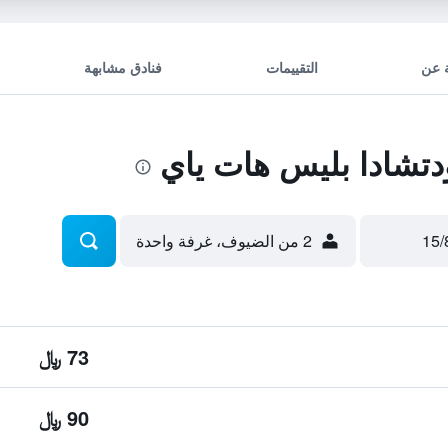
 عن
التقييمات
فنادق مشابهة
شادا بليس هات ياي
2 من الضيوف، غرفة واحدة
73 ﷼
90 ﷼