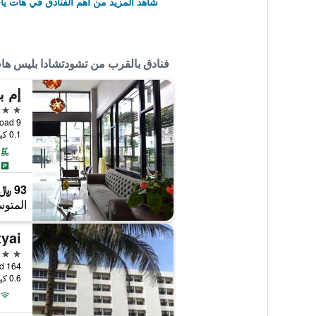
شاهد المزيد من أهم الفنادق في هات يا
فنادق بالقرب من تشودتشادا بليس ها
إم 
3 نجوم
9 Rajdamri Soi 2 Road, هات ياي, تايلاند
0.1 كيلومتر عن وسط المدينة
93 ﷼
المتوس
yai
2 نجمتين
164 Chotwitthayakul 5 Road, هات ياي, تايلاند
0.6 كيلومتر عن وسط المدينة