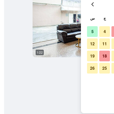
ج
س
5
4
12
11
1/22
أفضل طعام
19
18
26
25