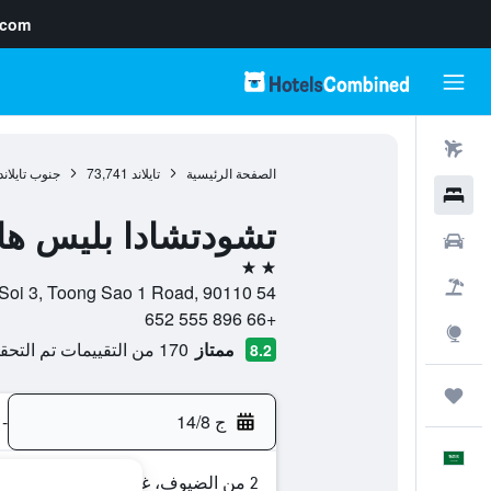
.com
رحلات طيران
الصفحة الرئيسية
تايلاند
73,741
جنوب تايلاند
فنادق
تشودتشادا بليس ها
سيارات
2 نجمتين
حزم العروض
54 Soi 3, Toong Sao 1 Road, 90110, هات ياي, محافظة سونجكلا, تايلاند
+66 896 555 652
استكشاف
ممتاز
170 من التقييمات تم التحقق منها
8.2
رحلات
ج 14/8
-
العَرَبِيَّة
2 من الضيوف، غرفة واحدة