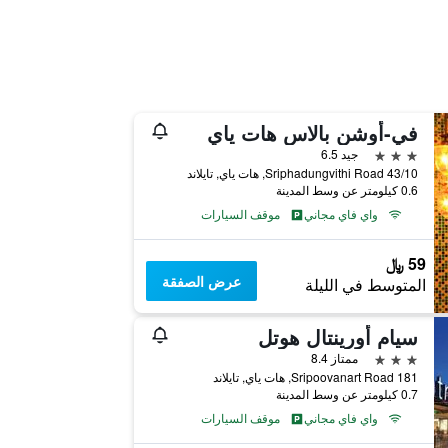
في-أوشن بالاس هات ياي
3 نجوم
جيد 6.5
43/10 Sriphadungvithi Road, هات ياي, تايلاند
0.6 كيلومتر عن وسط المدينة
واي فاي مجاني
موقف السيارات
59 ﷼
عرض الصفقة
المتوسط في الليلة
سيام أورينتال هوتل
3 نجوم
ممتاز 8.4
181 Sripoovanart Road, هات ياي, تايلاند
0.7 كيلومتر عن وسط المدينة
واي فاي مجاني
موقف السيارات