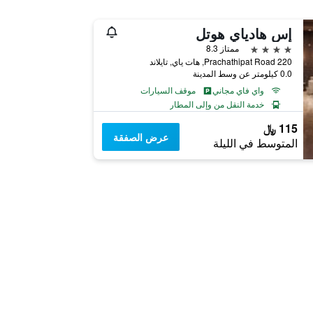
إس هادياي هوتل
4 نجوم
ممتاز 8.3
220 Prachathipat Road, هات ياي, تايلاند
0.0 كيلومتر عن وسط المدينة
واي فاي مجاني
موقف السيارات
خدمة النقل من وإلى المطار
115 ﷼
عرض الصفقة
المتوسط في الليلة