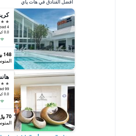
أفضل الفنادق في هات ياي
كريس
4 نجوم
4 Soi 23 Kanjanawanich Road, هات ياي, تايلاند
0.0 كيلومتر عن وسط المدينة
148 ﷼
المتوس
هانس
4 نجوم
99 Jootee Anusorn Road, هات ياي, تايلاند
0.0 كيلومتر عن وسط المدينة
70 ﷼
المتوس