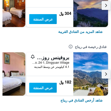
304 ﷼
عرض الصفقة
شاهد المزيد من الفنادق القريبة
فنادق رخيصة في ريناج
بروفينس روز لودج إن تشينغ جينغ
No. 24-1, Dingyuan Village, ريناج, تايوان
4.1 كيلومتر عن وسط المدينة
182 ﷼
عرض الصفقة
شاهد أرخص الفنادق في ريناج