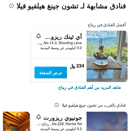
فنادق مشابهة لـ تشون جينغ هيلفيو فيلا
أفضل الفنادق في ريناج
آي ثينك ريزورت
No.14-3, Shouting Lane, ريناج, تايوان
0.0 كيلومتر عن وسط المدينة
234 ﷼
عرض الصفقة
شاهد المزيد من أهم الفنادق في ريناج
فنادق بالقرب من تشون جينغ هيلفيو فيلا
جونيوي ريزورت
No.228, Renhe Rd., ريناج, تايوان
0.2 كيلومتر عن وسط المدينة