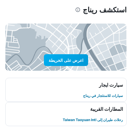
استكشف ريناج
اعرض على الخريطة
سيارت ايجار
سيارات للاستئجار في ريناج
المطارات القريبة
رحلات طيران إلى Taiwan Taoyuan Intl