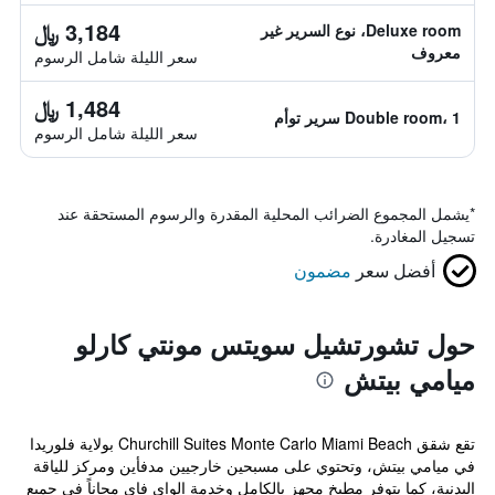
3,184 ﷼
Deluxe room، نوع السرير غير
معروف
سعر الليلة شامل الرسوم
1,484 ﷼
Double room، 1 سرير توأم
سعر الليلة شامل الرسوم
*
يشمل المجموع الضرائب المحلية المقدرة والرسوم المستحقة عند
تسجيل المغادرة.
أفضل سعر
مضمون
حول تشورتشيل سويتس مونتي كارلو
ميامي بيتش
تقع شقق Churchill Suites Monte Carlo Miami Beach بولاية فلوريدا
في ميامي بيتش، وتحتوي على مسبحين خارجيين مدفأين ومركز للياقة
البدنية، كما يتوفر مطبخ مجهز بالكامل وخدمة الواي فاي مجاناً في جميع