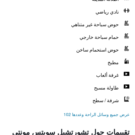
نادي رياضي
حوض سباحة غير متناهي
حمام سباحة خارجي
حوض استحمام ساخن
مطبخ
غرفة ألعاب
طاولة مسبح
شرفة / سطح
عرض جميع وسائل الراحة وعددها 102
تقييمات حول تشورتشيل سويتس مونتي