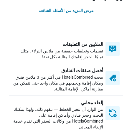
عرض المزيد من الأسئلة الشائعة
الملايين من التعليقات
تقييمات وتعليقات حقيقية من ملايين النزلاء، مثلك
تمامًا. احجز إقامتك المثالية بكل ثقة!
أفضل صفقات الفنادق
يبحث HotelsCombined في أكثر من 3 ملايين فندق
ومكان إقامة ويجمعهم في مكان واحد حتى تتمكن من
مقارنة أماكن الإقامة المثالية.
إلغاء مجاني
من الوارد أن تتغير الخطط — نتفهم ذلك. ولهذا يمكنك
البحث وحجز فنادق وأماكن إقامة على
HotelsCombined من وكالات السفر التي تقدم خدمة
الإلغاء المجاني