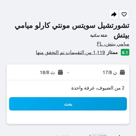
تشورتشيل سويتس مونتي كارلو ميامي
بيتش
شقة سكنية
تقييم فئة 0
ميامي بيتش، FL
ممتاز
1,119 من التقييمات تم التحقق منها
8.1
ن 17/8
-
ث 18/8
2 من الضيوف، غرفة واحدة
بحث