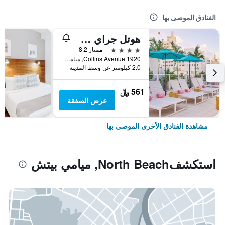
الفنادق الموصى بها
هوتل جراي ستون - للبالغين فقط
4 نجوم
ممتاز 8.2
1920 Collins Avenue, ميامي بيتش, FL, الولايات المتحدة الأميريكية
2.0 كيلومتر عن وسط المدينة
561 ﷼
عرض الصفقة
مشاهدة الفنادق الأخرى الموصى بها
استكشفNorth Beach, ميامي بيتش