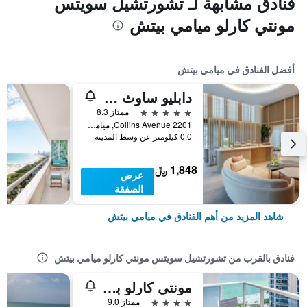
فنادق مشابهة لـ تشورتشيل سويتس
مونتي كارلو ميامي بيتش
أفضل الفنادق في ميامي بيتش
دابليو ساوث بيتش
5 نجوم
ممتاز 8.3
2201 Collins Avenue, ميامي بيتش, FL, الولايات المتحدة الأميريكية
0.0 كيلومتر عن وسط المدينة
1,848 ﷼
عرض
الصفقة
شاهد المزيد من أهم الفنادق في ميامي بيتش
فنادق بالقرب من تشورتشيل سويتس مونتي كارلو ميامي بيتش
مونتي كارلو باي ميامي فاكيشينز
4 نجوم
ممتاز 9.0