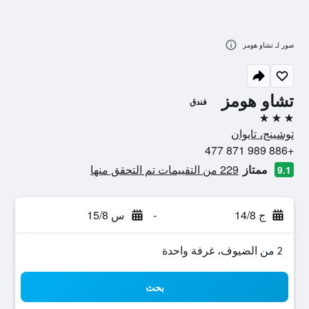
صور لـ تشاو هومز
تشاو هومز
فندق
3 نجوم
توشينج، تايوان
+886 989 871 477
ممتاز
229 من التقييمات تم التحقق منها
9.1
ج 14/8
-
س 15/8
2 من الضيوف، غرفة واحدة
بحث