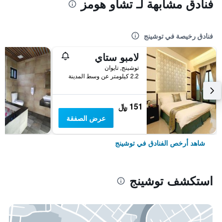
فنادق مشابهة لـ تشاو هومز
فنادق رخيصة في توشينج
لامبو ستاي
توشينج, تايوان
2.2 كيلومتر عن وسط المدينة
151 ﷼
عرض الصفقة
شاهد أرخص الفنادق في توشينج
استكشف توشينج