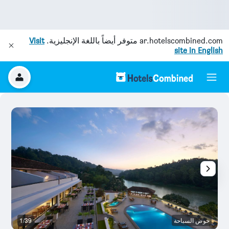
ar.hotelscombined.com
متوفر أيضاً باللغة الإنجليزية.
Visit
site in English
حوض السباحة
1/39
بو