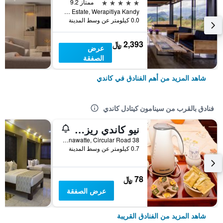
5 نجوم
ممتاز 9.2
Aratenna Estate, Werapitiya Kandy, كاندي, سريلانكا
0.0 كيلومتر عن وسط المدينة
2,393 ﷼
عرض
الصفقة
شاهد المزيد من أهم الفنادق في كاندي
فنادق بالقرب من سينامون كيتادل كاندي
نيو كاندي ريزيدنس
38 Poornawatte, Circular Road, كاندي, سريلانكا
0.7 كيلومتر عن وسط المدينة
78 ﷼
عرض الصفقة
شاهد المزيد من الفنادق القريبة