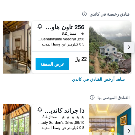
فنادق رخيصة في كاندي
256 تاون هاوس ريست
نجمة واحدة
ممتاز 8.2
256, D.S. Senanayake Veediya, كاندي, سريلانكا
0.5 كيلومتر عن وسط المدينة
22 ﷼
عرض الصفقة
شاهد أرخص الفنادق في كاندي
الفنادق الموصى بها
ذا جراند كانديان
5 نجوم
ممتاز 8.4
89/10, Lady Gordon's Drive, كاندي, سريلانكا
0.8 كيلومتر عن وسط المدينة