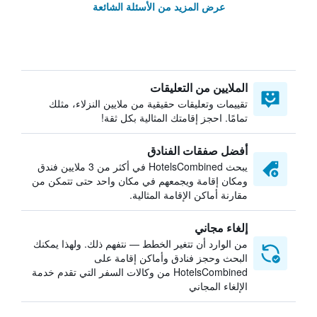
عرض المزيد من الأسئلة الشائعة
الملايين من التعليقات
تقييمات وتعليقات حقيقية من ملايين النزلاء، مثلك
تمامًا. احجز إقامتك المثالية بكل ثقة!
أفضل صفقات الفنادق
يبحث HotelsCombined في أكثر من 3 ملايين فندق
ومكان إقامة ويجمعهم في مكان واحد حتى تتمكن من
مقارنة أماكن الإقامة المثالية.
إلغاء مجاني
من الوارد أن تتغير الخطط — نتفهم ذلك. ولهذا يمكنك
البحث وحجز فنادق وأماكن إقامة على
HotelsCombined من وكالات السفر التي تقدم خدمة
الإلغاء المجاني