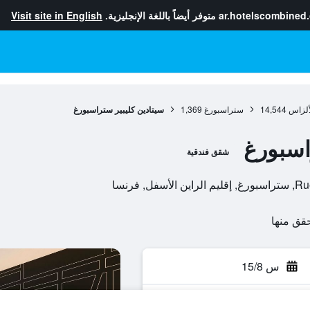
ar.hotelscombined
متوفر أيضاً باللغة الإنجليزية.
Visit site in English
ألزاس
14,544
ستراسبورغ
1,369
سيتادين كليبير ستراسبورغ
اسبورغ
شقق فندقية
س 15/8