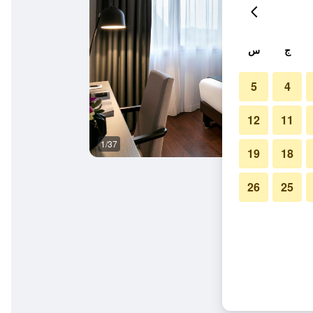
ج
س
5
4
12
11
1/37
غرفة نوم
19
18
26
25