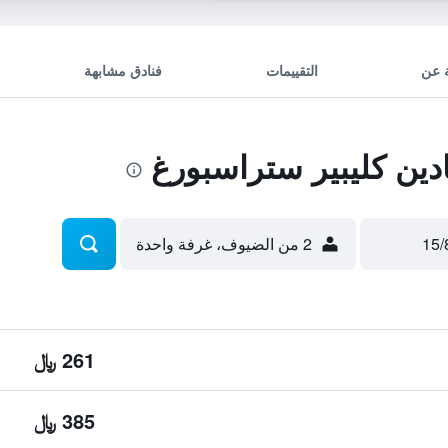
 عن
التقييمات
فنادق مشابهة
ين كليبير ستراسبورغ
2 من الضيوف، غرفة واحدة
261 ﷼
385 ﷼