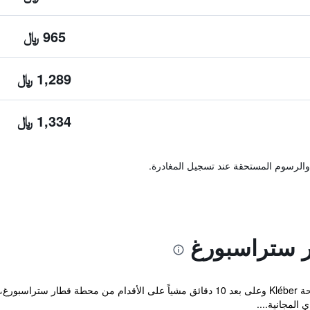
965 ﷼
1,289 ﷼
1,334 ﷼
والرسوم المستحقة عند تسجيل المغادرة.
ر ستراسبورغ
يقع فندق Citadines Apart'hotel جانب ساحة Kléber وعلى بعد 10 دقائق مشياً على الأق
المجانية....