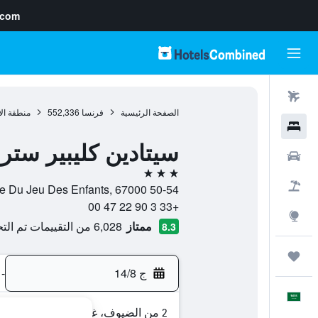
.com
رحلات طيران
الصفحة الرئيسية
فرنسا
552,336
منطقة ال
فنادق
سيتادين كليبير ستر
سيارات
3 نجوم
حزم العروض
50-54 Rue Du Jeu Des Enfants, 67000, ستراسبورغ, إقليم الراين الأسفل, فرنسا
+33 3 90 22 47 00
استكشاف
ممتاز
6,028 من التقييمات تم التحقق منها
8.3
رحلات
ج 14/8
-
العَرَبِيَّة
2 من الضيوف، غرفة واحدة