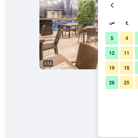
ج
س
5
4
12
11
1/13
آخر
19
18
26
25