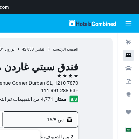
.com
رحلات طيران
الصفحة الرئيسية
الفلبين
42,838
لوزون
31
فنادق
فندق سيتي غاردن م
سيارات
4 نجوم
حزم العروض
7870 Makati Avenue Corner Durban St., 1210, مدينة ماكاتى, مترو مانيلا, الفلبين
+63 288 991 111
استكشاف
ممتاز
4,771 من التقييمات تم التحقق منها
8.3
رحلات
س 15/8
-
العَرَبِيَّة
2 من الضيوف، غرفة واحدة