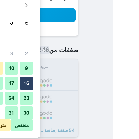
بح
ح
ن
146 ﷼
صفقات من
/
أرخص سعر اللي
3
2
مزود
الإجما
10
9
146
17
16
24
23
148
31
30
152
منخفض
متو
54 صفقة إضافية لـ فندق سيتي غاردن ماكاتي