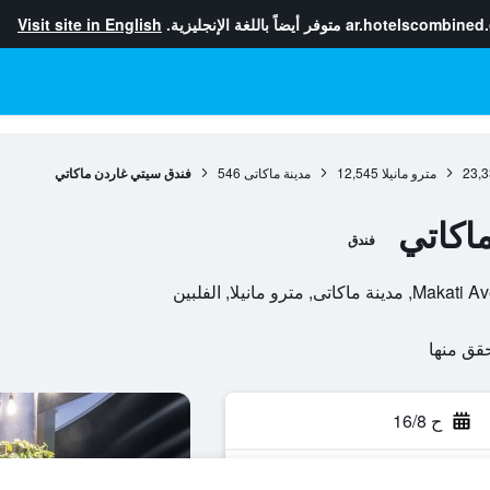
ar.hotelscombined
متوفر أيضاً باللغة الإنجليزية.
Visit site in English
23,3
مترو مانيلا
12,545
مدينة ماكاتى
546
فندق سيتي غاردن ماكاتي
اكاتي
فندق
ح 16/8