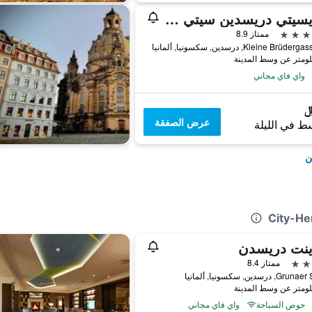
ستايسيتي دريسدين سيتي سنتر
ممتاز 8.9
Kleine Brüd, درسدين, سكسونيا, ألمانيا
واي فاي مجاني
عرض الصفقة
ط في الليلة
ن
ينت دريسدن
ممتاز 8.4
, درسدين, سكسونيا, ألمانيا
حوض السباحة
واي فاي مجاني