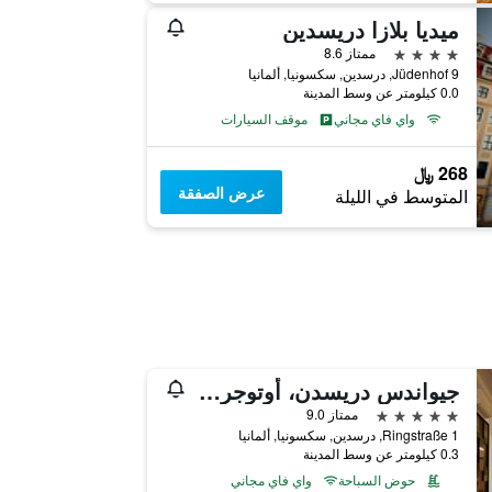
ٔميديا بلازا دريسدين
4 نجوم
ممتاز 8.6
Jüdenhof 9, درسدين, سكسونيا, ألمانيا
0.0 كيلومتر عن وسط المدينة
واي فاي مجاني
موقف السيارات
268 ﷼
عرض الصفقة
المتوسط في الليلة
جيواندس دريسدن، أوتوجراف كوليكشن
5 نجوم
ممتاز 9.0
Ringstraße 1, درسدين, سكسونيا, ألمانيا
0.3 كيلومتر عن وسط المدينة
حوض السباحة
واي فاي مجاني