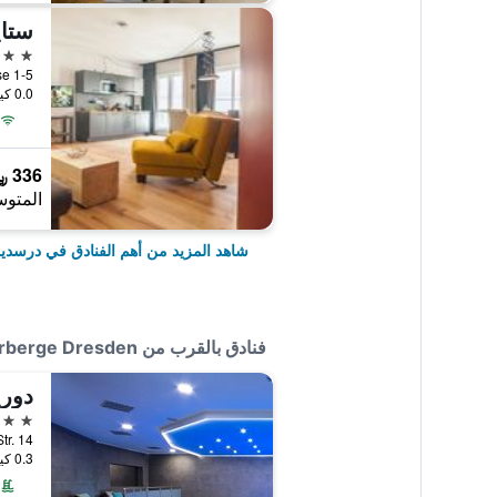
5 نجوم
ergasse 1-5
0.0 كيلومتر عن وسط المدينة
336 ﷼
المتوس
شاهد المزيد من أهم الفنادق في درسدي
فنادق بالقرب من City-Herberge Dresden
دور
4 نجوم
Grunaer Str. 14
0.3 كيلومتر عن وسط المدينة