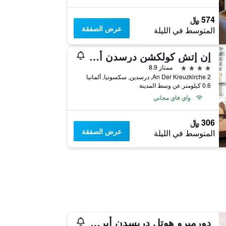
574 ﷼
عرض الصفقة
المتوسط في الليلة
إن إتش كولكشن درسدن ألتماركت
4 نجوم
ممتاز 8.9
An Der Kreuzkirche 2, درسدين, سكسونيا, ألمانيا
0.6 كيلومتر عن وسط المدينة
واي فاي مجاني
306 ﷼
عرض الصفقة
المتوسط في الليلة
دورميرو هوتل دريسدن أيربورت