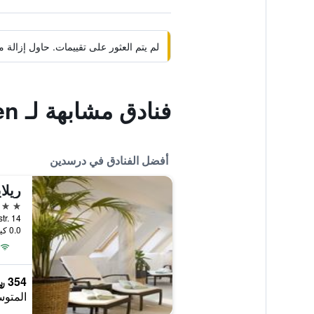
لم يتم العثور على تقييمات. حاول إزال
فنادق مشابهة لـ City-Herberge Dresden
أفضل الفنادق في درسدين
5 نجوم
Koenigstr. 14, در
0.0 كيلومتر عن وسط المدينة
354 ﷼
المتوس