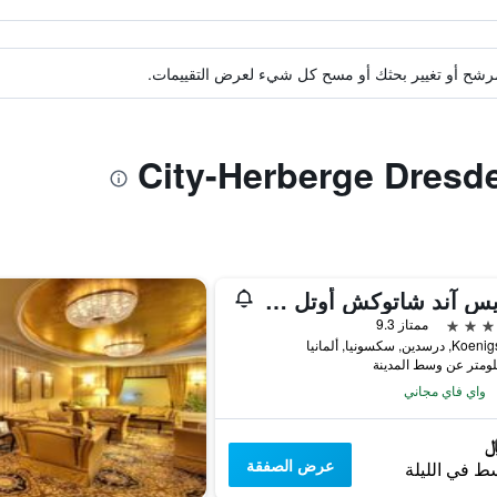
ة مرشح أو تغيير بحثك أو مسح كل شيء لعرض التقييمات.
ريلايس آند شاتوكش أوتل بيلو باليه
ممتاز 9.3
سدين, سكسونيا, ألمانيا
واي فاي مجاني
عرض الصفقة
ط في الليلة