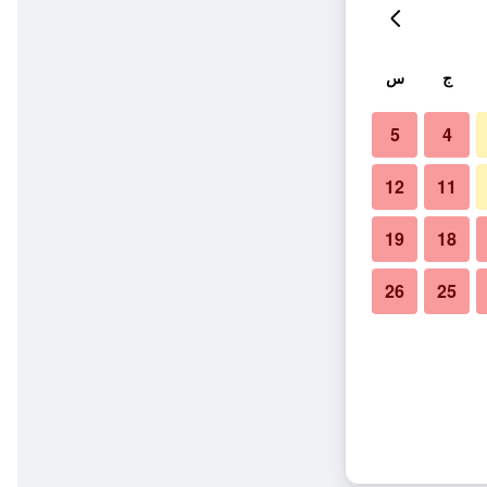
ج
س
5
4
12
11
19
18
26
25