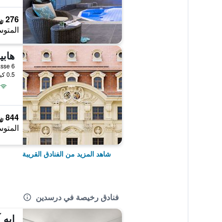
276 ﷼
المتوس
هابي
hausstrasse 6
0.5 كيلومتر عن وسط المدينة
844 ﷼
المتوس
شاهد المزيد من الفنادق القريبة
فنادق رخيصة في درسدين