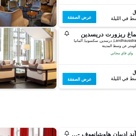
عرض الصفقة
ط في الليلة
ماغ ريزورت دريسدين
Land, درسدين, سكسونيا, ألمانيا
واي فاي مجاني
ط في الليلة
عرض الصفقة
إيه آند ادييان هاوبتبانهوف - هوستل