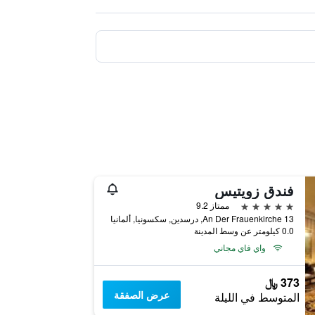
فندق زويتيس
5 نجوم
ممتاز 9.2
An Der Frauenkirche 13, درسدين, سكسونيا, ألمانيا
0.0 كيلومتر عن وسط المدينة
واي فاي مجاني
373 ﷼
عرض الصفقة
المتوسط في الليلة