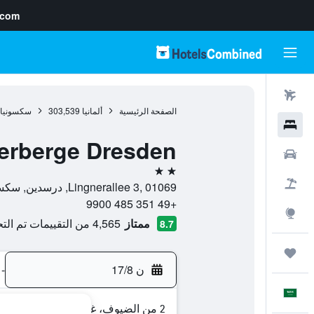
.com
رحلات طيران
الصفحة الرئيسية
ألمانيا
303,539
سكسونيا
فنادق
Herberge Dresden
سيارات
2 نجمتين
حزم العروض
Lingnerallee 3, 01069, درسدين, سكسونيا, ألمانيا
+49 351 485 9900
استكشاف
ممتاز
4,565 من التقييمات تم التحقق منها
8.7
رحلات
ن 17/8
-
العَرَبِيَّة
2 من الضيوف، غرفة واحدة