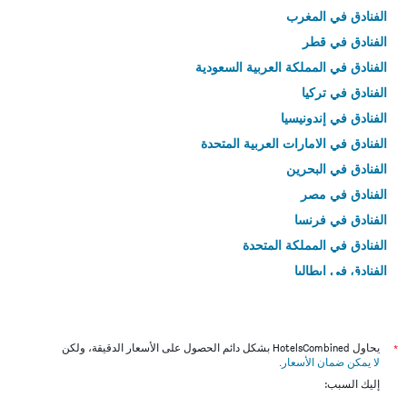
الفنادق في المغرب
الفنادق في قطر
الفنادق في المملكة العربية السعودية
الفنادق في تركيا
الفنادق في إندونيسيا
الفنادق في الامارات العربية المتحدة
الفنادق في البحرين
الفنادق في مصر
الفنادق في فرنسا
الفنادق في المملكة المتحدة
الفنادق في إيطاليا
الفنادق في تايلاند
*
يحاول HotelsCombined بشكل دائم الحصول على الأسعار الدقيقة، ولكن
لا يمكن ضمان الأسعار
.
إليك السبب: