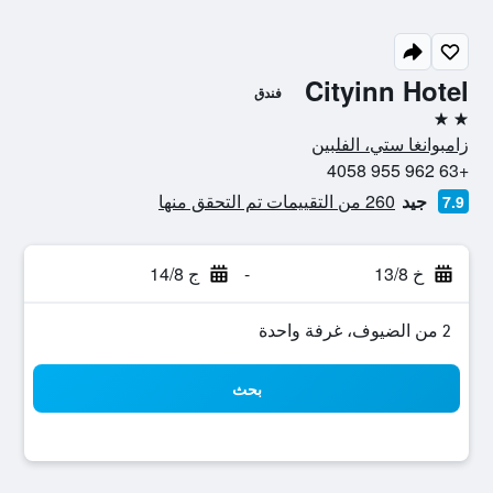
Cityinn Hotel
فندق
2 نجمتين
زامبوانغا ستي، الفلبين
+63 962 955 4058
جيد
260 من التقييمات تم التحقق منها
7.9
خ 13/8
-
ج 14/8
2 من الضيوف، غرفة واحدة
بحث