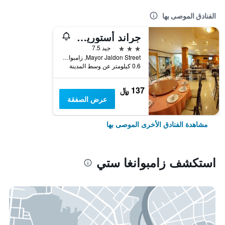
الفنادق الموصى بها
جراند أستوريا هوتل
3 نجوم
جيد 7.5
Mayor Jaldon Street, زامبوانغا ستي, الفلبين
0.6 كيلومتر عن وسط المدينة
137 ﷼
عرض الصفقة
مشاهدة الفنادق الأخرى الموصى بها
استكشف زامبوانغا ستي