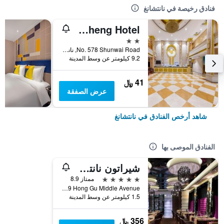
فنادق رخيصة في نانتشانغ
Baisheng Hotel
2 نجمتين
No. 578 Shunwai Road, نانتشانغ, الصين
9.2 كيلومتر عن وسط المدينة
41 ﷼
عرض الصفقة
شاهد أرخص الفنادق في نانتشانغ
الفنادق الموصى بها
شيراتون نانتشانغ هوتل
5 نجوم
ممتاز 8.9
No. 1669 Hong Gu Middle Avenue, نانتشانغ, الصين
1.5 كيلومتر عن وسط المدينة
356 ﷼