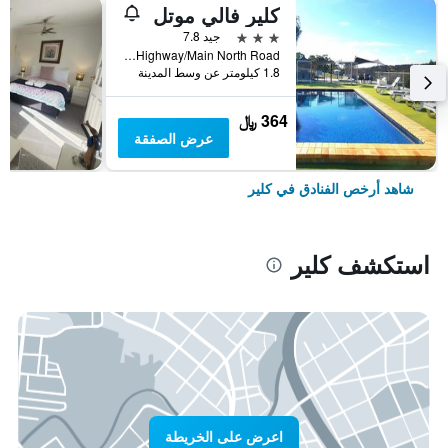
كلير فالي موتل
3 نجوم
جيد 7.8
74a Horrocks Highway/Main North Road, كلير, SA, أستراليا
1.8 كيلومتر عن وسط المدينة
364 ﷼
عرض الصفقة
شاهد أرخص الفنادق في كلير
استكشف كلير
اعرض على الخريطة