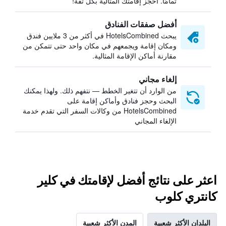
تمامًا. احجز إقامتك المثالية بكل ثقة!
أفضل صفقات الفنادق
يبحث HotelsCombined في أكثر من 3 ملايين فندق
ومكان إقامة ويجمعهم في مكان واحد حتى تتمكن من
مقارنة أماكن الإقامة المثالية.
إلغاء مجاني
من الوارد أن تتغير الخطط — نتفهم ذلك. ولهذا يمكنك
البحث وحجز فنادق وأماكن إقامة على
HotelsCombined من وكالات السفر التي تقدم خدمة
الإلغاء المجاني
اعثر على نتائج أفضل لإقامتك في كلير
كانتري كلوب
البلدان الأكثر شعبية
المدن الأكثر شعبية