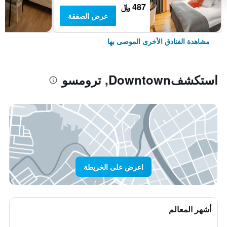
487 ﷼
عرض الصفقة
مشاهدة الفنادق الأخرى الموصى بها
استكشفDowntown, ترومسو
اعرض على الخريطة
أشهر المعالم