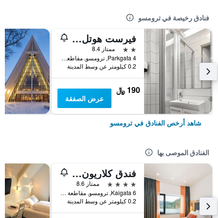
فنادق رخيصة في ترومسو
فيرست هوتل باكباك
2 نجمتين
ممتاز 8.4
Parkgata 4, ترومسو, مقاطعة ترومس, النرويج
0.2 كيلومتر عن وسط المدينة
190 ﷼
عرض الصفقة
شاهد أرخص الفنادق في ترومسو
الفنادق الموصى بها
فندق كلاريون ذا إيدج
4 نجوم
ممتاز 8.6
Kaigata 6, ترومسو, مقاطعة ترومس, النرويج
0.2 كيلومتر عن وسط المدينة