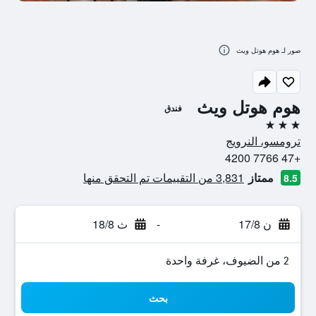
صور لـ هوم هوتل ويث
هوم هوتل ويث
فندق
3 نجوم
ترومسو، النرويج
+47 7766 4200
ممتاز
3,831 من التقييمات تم التحقق منها
8.5
ن 17/8
-
ث 18/8
2 من الضيوف، غرفة واحدة
بحث