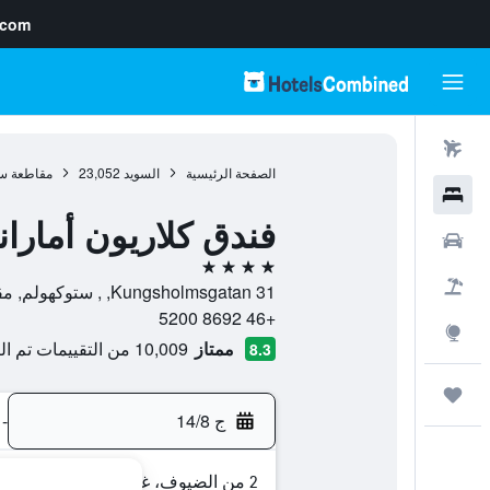
.com
رحلات طيران
الصفحة الرئيسية
السويد
23,052
مقاطعة س
فنادق
فندق كلاريون أماران
سيارات
4 نجوم
حزم العروض
Kungsholmsgatan 31, , ستوكهولم, مقاطعة ستوكهولم, السويد
+46 8692 5200
استكشاف
ممتاز
10,009 من التقييمات تم التحقق منها
8.3
رحلات
ج 14/8
-
2 من الضيوف، غرفة واحدة