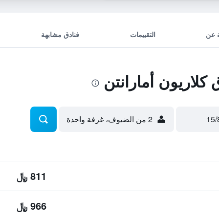
 عن
التقييمات
فنادق مشابهة
لاريون أمارانتن
2 من الضيوف، غرفة واحدة
811 ﷼
966 ﷼