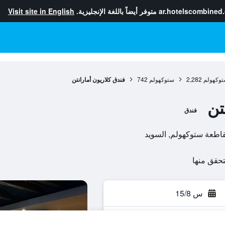
ar.hotelscombined
متوفر أيضاً باللغة الإنجليزية.
Visit site in English
توكهولم
2,282
ستوكهولم
742
فندق كلاريون أمارانتن
تن
فندق
س 15/8