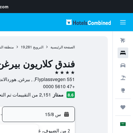
.com
رحلات طيران
الصفحة الرئيسية
النرويج
19,281
منطقة الن
فنادق
فندق كلاريون بيرغن
سيارات
4 نجوم
حزم العروض
Flyplassvegen 551, , بيرغن, هوردالاند, النرويج
+47 5610 0000
استكشاف
ممتاز
2,151 من التقييمات تم التحقق منها
8.6
رحلات
س 15/8
-
العَرَبِيَّة
2 من الضيوف، غرفة واحدة