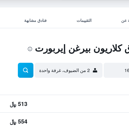
 عن
التقييمات
فنادق مشابهة
كلاريون بيرغن إيربورت
2 من الضيوف، غرفة واحدة
513 ﷼
554 ﷼