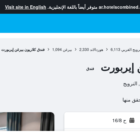
ar.hotelscombined
متوفر أيضاً باللغة الإنجليزية.
Visit site in English
رويج الغربي
6,113
هوردالاند
2,330
بيرغن
1,094
فندق كلاريون بيرغن إيربورت
 إيربورت
فندق
ح 16/8