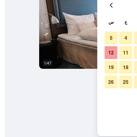
ج
س
5
4
12
11
1/47
بوفيه
19
18
26
25