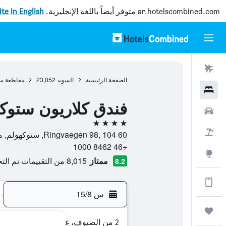
ar.hotelscombined.com
متوفر أيضاً باللغة الإنجليزية.
site in English
رحلات طيران
الصفحة الرئيسية
السويد
23,052
مقاطعة س
فنادق
فندق كلاريون ستوك
سيارات
4 نجوم
حزم العروض
Ringvaegen 98, 104 60, ستوكهولم, مقاطعة ستوكهولم, السويد
+46 8462 1000
استكشاف
ممتاز
8,015 من التقييمات تم التحقق منها
8.2
الحصول على المزيد على التطبيق
س 15/8
-
رحلات
2 من الضيوف، غرفة واحدة