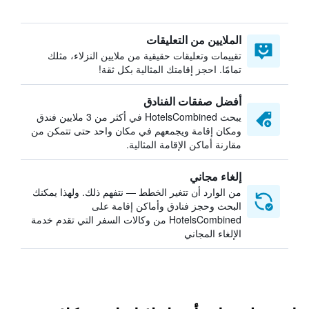
الملايين من التعليقات
تقييمات وتعليقات حقيقية من ملايين النزلاء، مثلك
تمامًا. احجز إقامتك المثالية بكل ثقة!
أفضل صفقات الفنادق
يبحث HotelsCombined في أكثر من 3 ملايين فندق
ومكان إقامة ويجمعهم في مكان واحد حتى تتمكن من
مقارنة أماكن الإقامة المثالية.
إلغاء مجاني
من الوارد أن تتغير الخطط — نتفهم ذلك. ولهذا يمكنك
البحث وحجز فنادق وأماكن إقامة على
HotelsCombined من وكالات السفر التي تقدم خدمة
الإلغاء المجاني