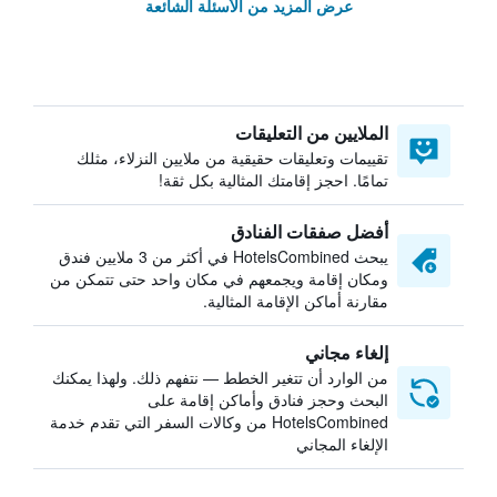
عرض المزيد من الأسئلة الشائعة
الملايين من التعليقات
تقييمات وتعليقات حقيقية من ملايين النزلاء، مثلك
تمامًا. احجز إقامتك المثالية بكل ثقة!
أفضل صفقات الفنادق
يبحث HotelsCombined في أكثر من 3 ملايين فندق
ومكان إقامة ويجمعهم في مكان واحد حتى تتمكن من
مقارنة أماكن الإقامة المثالية.
إلغاء مجاني
من الوارد أن تتغير الخطط — نتفهم ذلك. ولهذا يمكنك
البحث وحجز فنادق وأماكن إقامة على
HotelsCombined من وكالات السفر التي تقدم خدمة
الإلغاء المجاني