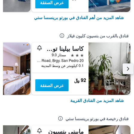
عرض الصفقة
شاهد المزيد من أهم الفنادق في بورتو برينسسا ستي
فنادق بالقرب من بنسيون كليون فيلاز
كاسا بيلينا توريست إن
3 نجوم
ممتاز 9.0
20 Pineda Road, Brgy. San Pedro, بورتو برينسسا ستي, الفلبين
0.1 كيلومتر عن وسط المدينة
92 ﷼
عرض الصفقة
شاهد المزيد من الفنادق القريبة
فنادق رخيصة في بورتو برينسسا ستي
مابيني بنسيون