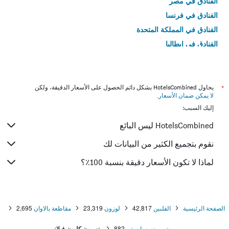
الفنادق في مصر
الفنادق في فرنسا
الفنادق في المملكة المتحدة
الفنادق في إيطاليا
الفنادق في تايلاند
*
يحاول HotelsCombined بشكل دائم الحصول على الأسعار الدقيقة، ولكن
لا يمكن ضمان الأسعار
.
إليك السبب:
HotelsCombined ليس البائع
نقوم بتجميع الكثير من البيانات لك
لماذا لا تكون الأسعار دقيقة بنسبة 100٪؟
الصفحة الرئيسية
الفلبين
42,817
لوزون
23,319
مقاطعة بالاوان
2,695
بورتو برينسسا ستي
882
بنسيون كليون فيلاز