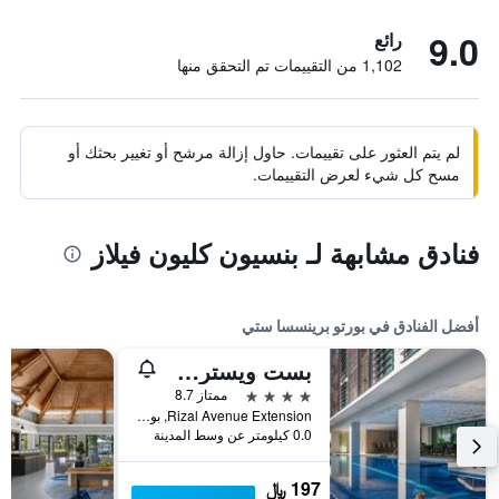
9.0
رائع
1,102 من التقييمات تم التحقق منها
لم يتم العثور على تقييمات. حاول إزالة مرشح أو تغيير بحثك أو
مسح كل شيء لعرض التقييمات.
فنادق مشابهة لـ بنسيون كليون فيلاز
أفضل الفنادق في بورتو برينسسا ستي
بست ويسترن بلس ذا أيفي وول هوتل - بالاوان
4 نجوم
ممتاز 8.7
Rizal Avenue Extension, بورتو برينسسا ستي, الفلبين
0.0 كيلومتر عن وسط المدينة
197 ﷼