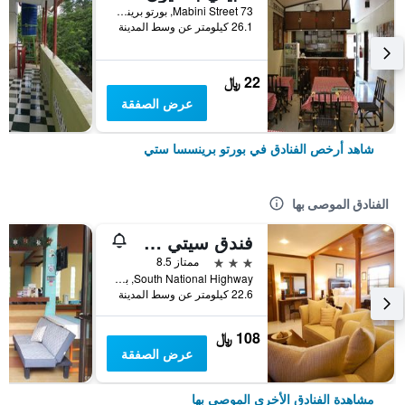
73 Mabini Street, بورتو برينسسا ستي, الفلبين
26.1 كيلومتر عن وسط المدينة
22 ﷼
عرض الصفقة
شاهد أرخص الفنادق في بورتو برينسسا ستي
الفنادق الموصى بها
فندق سيتي ستييت أستورياس بالاوان
3 نجوم
ممتاز 8.5
South National Highway, بورتو برينسسا ستي, الفلبين
22.6 كيلومتر عن وسط المدينة
108 ﷼
عرض الصفقة
مشاهدة الفنادق الأخرى الموصى بها